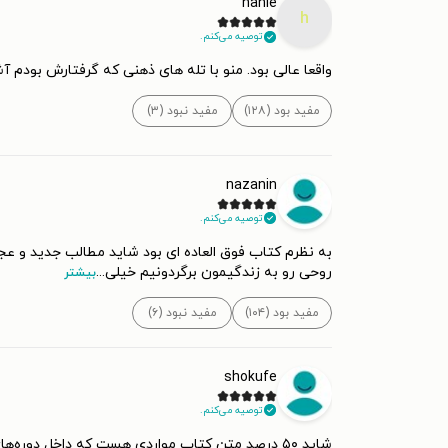
hanie
h
توصیه می‌کنم.
واقعا عالی بود. منو با تله های ذهنی که گرفتارش بودم 
مفید بود (۱۲۸)
مفید نبود (۳)
nazanin
توصیه می‌کنم.
به نظرم کتاب فوق العاده ای بود شاید مطالب جدید و عج
روحی رو به زندگیمون برگردونیم خیلی
...
بیشتر
مفید بود (۱۰۴)
مفید نبود (۶)
shokufe
توصیه می‌کنم.
شاید ۵۰ درصد متن کتاب مواردی هست که داخل دو