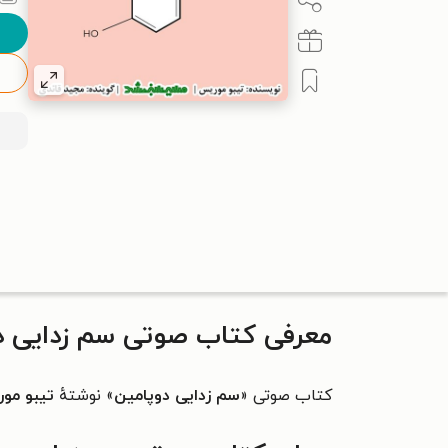
معرفی کتاب صوتی سم زدایی د
کتاب صوتی «
سم زدایی دوپامین
» نوشتهٔ
تیبو مو