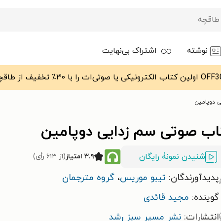
نوشته
اشتراک بی‌نهایت
 دوپامین
اب صوتی سم زدایی دوپامین
شنیدن نمونۀ رایگان
۳.۹ امتیاز
(از ۶۱۳ رأی)
پدیدآورندگان:
تیبو موریس
،
گروه مترجمان
گوینده:
مجید قائدی
انتشارات:
نشر مسیر سبز رشد