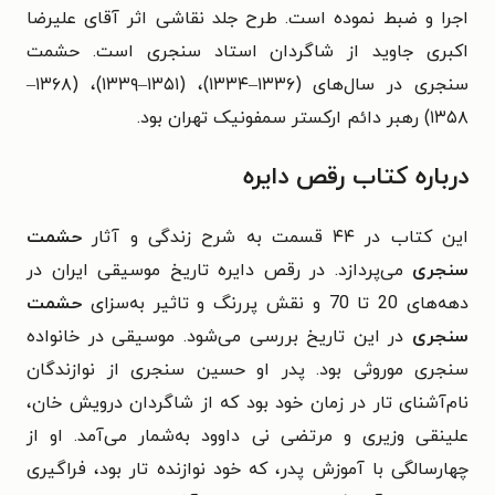
اجرا و ضبط نموده است. طرح جلد نقاشی اثر آقای علیرضا
اکبری جاوید از شاگردان استاد سنجری است. حشمت
سنجری در سال‌های (۱۳۳۶–۱۳۳۴)، (۱۳۵۱–۱۳۳۹)، (۱۳۶۸–
۱۳۵۸) رهبر دائم ارکستر سمفونیک تهران بود.
درباره کتاب رقص دایره
این کتاب در ۴۴ قسمت به شرح زندگی و آثار
حشمت
سنجری
می‌پردازد. در رقص دایره تاریخ موسیقی ایران در
دهه‌های 20 تا 70 و نقش پررنگ و تاثیر به‌سزای
حشمت
سنجری
در این تاریخ بررسی می‌شود. موسیقی در خانواده
سنجری موروثی بود.
پدر او حسین سنجری از نوازندگان
نام‌آشنای تار در زمان خود بود که از شاگردان درویش خان،
علینقی وزیری و مرتضی نی داوود به‌شمار می‌آمد. او از
چهارسالگی با آموزش پدر، که خود نوازنده تار بود، فراگیری