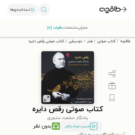
دسته‌بندی‌ها
با کد تخفیف OFF30 اولین کتاب الکترونیکی یا صوتی‌ات را با ۳۰٪
معرفی
مشخصات
نظرات (۰)
تخفیف از طاقچه دریافت کن.
طاقچه
کتاب صوتی
هنر
موسیقی
کتاب صوتی رقص دایره
کتاب صوتی رقص دایره
یادنگار حشمت سنجری
بدون نظر
شنیدن نمونۀ رایگان
پدیدآورندگان:
مرسده بایگان