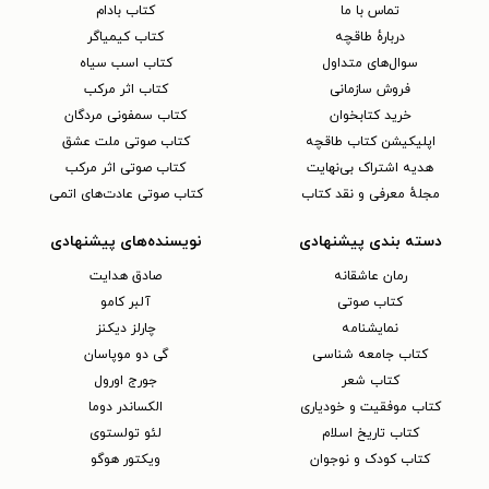
تماس با ما
کتاب بادام
دربارهٔ طاقچه
کتاب کیمیاگر
سوال‌های متداول
کتاب اسب سیاه
فروش سازمانی
کتاب اثر مرکب
خرید کتابخوان
کتاب سمفونی مردگان
اپلیکیشن کتاب طاقچه
کتاب صوتی ملت عشق
هدیه اشتراک بی‌نهایت
کتاب صوتی اثر مرکب
مجلهٔ معرفی و نقد کتاب
کتاب صوتی عادت‌های اتمی
دسته بندی پیشنهادی
نویسنده‌های پیشنهادی
رمان عاشقانه
صادق هدایت
کتاب‌ صوتی
آلبر کامو
نمایشنامه
چارلز دیکنز
کتاب جامعه شناسی
گی دو موپاسان
کتاب شعر
جورج اورول
کتاب موفقیت و خودیاری
الکساندر دوما
کتاب تاریخ اسلام
لئو تولستوی
کتاب کودک و نوجوان
ویکتور هوگو