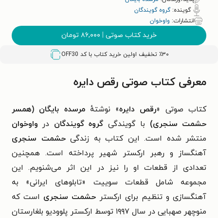
گوینده:
گروه گویندگان
انتشارات:
واوخوان
خرید کتاب صوتی
|
۸۶,۰۰۰
تومان
٪۳۰ تخفیف اولین خرید کتاب با کد
OFF30
معرفی کتاب صوتی رقص دایره
کتاب صوتی «
رقص دایره
» نوشتهٔ
مرسده بایگان (همسر
حشمت سنجری)
با گویندگی
گروه گویندگان
در
واوخوان
منتشر شده است. این کتاب به زندگی
حشمت سنجری
آهنگساز و رهبر ارکستر شهیر پرداخته است. همچنین
تعدادی از قطعات او را نیز در این اثر می‌شنویم. این
مجموعه شامل قطعات سوییت «تابلوهای ایرانی» به
آهنگسازی و تنظیم برای ارکستر
حشمت سنجری
است که
منوچهر صهبایی در سال ۱۹۹۷ توسط ارکستر پلوودیو بلغارستان