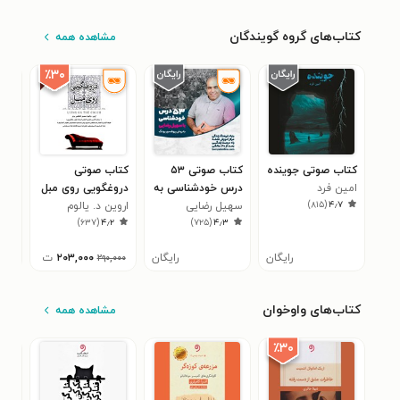
کتاب‌های گروه گویندگان
مشاهده همه
٪۳۰
کتاب صوتی جوینده
کتاب صوتی ۵۳
کتاب صوتی
کتا
امین فرد
درس خودشناسی به
دروغگویی روی مبل
پرن
)
۸۱۵
(
۴٫۷
سهیل رضایی
روش پروفسور
اروین د. یالوم
براد
۴
)
۶۳۷
(
۴٫۲
)
۷۲۵
(
۴٫۳
یونگ
رایگان
رایگان
۲۰۳,۰۰۰
ت
۲۹۰,۰۰۰
کتاب‌های واوخوان
مشاهده همه
٪۳۰