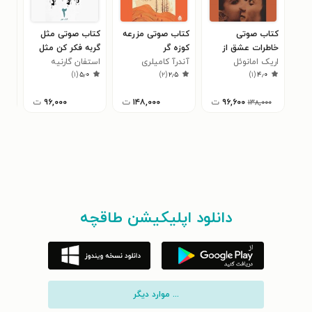
کتاب صوتی
کتاب صوتی مزرعه
کتاب صوتی مثل
کتا
خاطرات عشق از
کوزه گر
گربه فکر کن مثل
در 
دست رفته
اریک امانوئل
آندرآ کامیلری
استفان گارنیه
گربه رفتار کن (جلد
شکس
برن
۰
)
۱
(
۵٫۰
)
۲
(
۲٫۵
)
۱
(
۴٫۰
اشمیت
دوم)
چها
آلکا
۹۶,۶۰۰
ت
۱۴۸,۰۰۰
ت
۹۶,۰۰۰
ت
۱۳۸,۰۰۰
دانلود اپلیکیشن طاقچه
... موارد دیگر