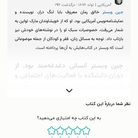
آمریکایی | تولد ۱۸۷۶ - درگذشت ۱۹۱۶
جین وبستر
خالق رمان معروف بابا لنگ ‌دراز، نویسنده و
نمایشنامه‌نویس آمریکایی بود. او که از خویشاوندان مارک تواین به
شمار می‌‎رفت، خصوصیات سبک او را در نوشته‌های خودش نیز
بازتاب داد. توجه به مسائل زنان، فقر و کودکان از جمله موضوعاتی
است که وبستر در کتاب‌هایش به آن‌ها پرداخته است.
جین وبستر انسانی دغدغه‌مند بود. از
دوران دانشکده با فعالیت‌های اجتماعی و
کمک‌رسانی به جوامع فقیر نیویورک آشنا
شد و فعالیت‌هایش را تا پایان عمر ادامه
داد. او همچنین با وجود تمام
نظر شما دربارهٔ این کتاب
محدودیت‌هایی که در آن روزگار برای زنان
به این کتاب چه امتیازی می‌دهید؟
وجود داشت، از نظر سیاسی فعال بود. در
کتاب‌هایش هم می‌توان بازتابی از افکار،