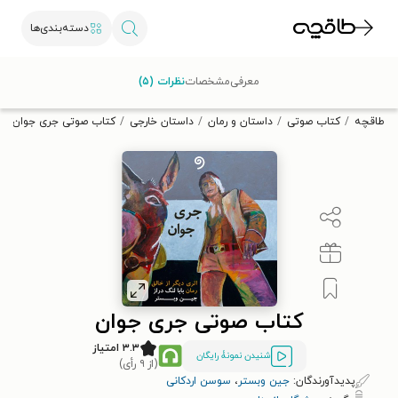
دسته‌بندی‌ها
با کد تخفیف OFF30 اولین کتاب الکترونیکی یا صوتی‌ات را با ۳۰٪
معرفی
مشخصات
نظرات (۵)
تخفیف از طاقچه دریافت کن.
طاقچه
کتاب صوتی
داستان و رمان
داستان خارجی
کتاب صوتی جری جوان
کتاب صوتی جری جوان
۳.۳ امتیاز
شنیدن نمونۀ رایگان
(از ۹ رأی)
پدیدآورندگان:
جین وبستر
،
سوسن اردکانی