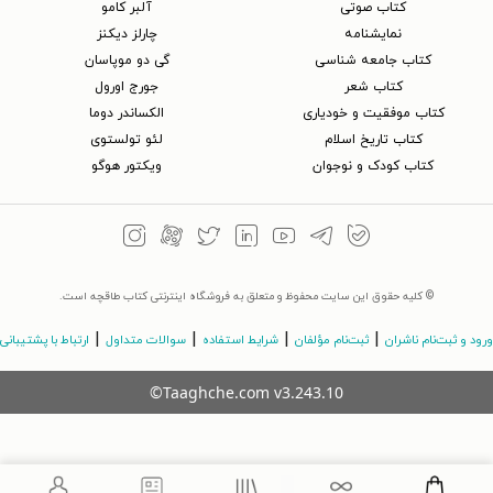
کتاب‌ صوتی
آلبر کامو
نمایشنامه
چارلز دیکنز
کتاب جامعه شناسی
گی دو موپاسان
کتاب شعر
جورج اورول
کتاب موفقیت و خودیاری
الکساندر دوما
کتاب تاریخ اسلام
لئو تولستوی
کتاب کودک و نوجوان
ویکتور هوگو
© کلیه حقوق این سایت محفوظ و متعلق به فروشگاه اینترنتی کتاب طاقچه است.
|
|
|
|
ورود و ثبت‌نام ناشران
ثبت‌نام مؤلفان
شرایط استفاده
سوالات متداول
ارتباط با پشتیبانی
©Taaghche.com
v
3.243.10