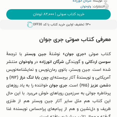
گوینده:
شرگان انورزاده
انتشارات:
واوخوان
خرید کتاب صوتی
|
۸۲,۰۰۰
تومان
٪۳۰ تخفیف اولین خرید کتاب با کد
OFF30
معرفی کتاب صوتی جری جوان
کتاب صوتی «
جری جوان
» نوشتهٔ‌
جین وبستر
با ترجمهٔ
سوسن اردکانی
و گویندگی
شرگان انورزاده
در
واوخوان
منتشر
شده است.
جین وبستر، بانوی رمان‌نویس و نمایشنامه‌نویس
آمریکایی و نویسندهٔ آثار برجسته‌ای چون
بابا لنگ دراز
(۱۹۱۲) و
دشمن عزیز
(۱۹۱۵) است.
جری جوان
خواننده را به یاد روزهای
پرخاطره جوانی به سرزمین رویاهای خوش می‌برد. با این حال
این كتاب هم مثل سایر آثار جین وبستر هم از طنزی
ظریف و دل‌نشین و هم از پیام‌های پراحساس نویسنده غنا
گرفته و مجال تاثیر بیش‌تری یافته است.