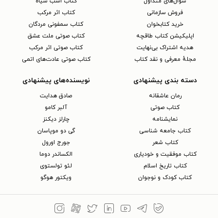
سوال‌های متداول
کتاب اسب سیاه
فروش سازمانی
کتاب اثر مرکب
خرید کتابخوان
کتاب سمفونی مردگان
اپلیکیشن کتاب طاقچه
کتاب صوتی ملت عشق
هدیه اشتراک بی‌نهایت
کتاب صوتی اثر مرکب
مجلهٔ معرفی و نقد کتاب
کتاب صوتی عادت‌های اتمی
دسته بندی پیشنهادی
نویسنده‌های پیشنهادی
رمان عاشقانه
صادق هدایت
کتاب‌ صوتی
آلبر کامو
نمایشنامه
چارلز دیکنز
کتاب جامعه شناسی
گی دو موپاسان
کتاب شعر
جورج اورول
کتاب موفقیت و خودیاری
الکساندر دوما
کتاب تاریخ اسلام
لئو تولستوی
کتاب کودک و نوجوان
ویکتور هوگو