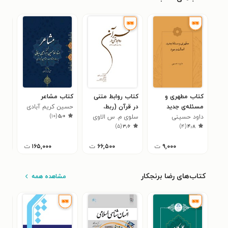
کتاب مطهری و
کتاب روابط متنی
کتاب مشاعر
کتا
مسئله‌ی جدید
در قرآن (ربط،
حسین کریم آبادی
ویلی
۰
)
۱۰
(
۵٫۰
اصالت وجود
داود حسینی
سلوی م. س الاوی
پیوستگی و ساختار)
)
۵
(
۳٫۶
)
۴
(
۴٫۸
۹,۰۰۰
ت
۶۶,۵۰۰
ت
۱۶۵,۰۰۰
ت
کتاب‌های رضا برنجکار
مشاهده همه