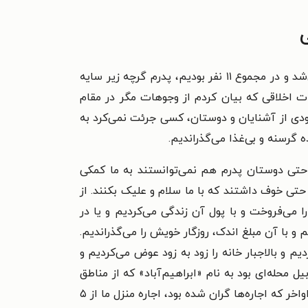
آیت‌الله اردبیلی در مورد وضعیت اقتصادی خانواده خود می‌گوید: «خانواده من جزو خانواده‌های پرجمعیت محسوب می‌شد و در مجموع ۱۱ نفر بودیم، پدرم گرچه زیر سایه
یات اخلاقی که بیان کردم از وجوهات مگر در مقام
دی از آشنایان و دوستان، کسی جرئت نمی‌کرد به
ه گرسنه و بی‌غذا می‌گذراندیم.
حتی دوستان پدرم هم نمی‌توانستند به ما کمکی
حتی خوف داشتند که با ما سلام و علیک بکنند. از
ا می‌فروخت و با پول آن زندگی می‌کردیم و یا در
 و با آن مبلغ اندک، روزگار خویش را می‌گذراندیم.
 و بالاجبار خانه را زود به زود عوض می‌کردیم و
یل محله‌ای بود به نام «ابراهیم‌آباد» که از مناطق
دورافتاده شهر بود. خاطرم هست که خانه‌ای را در این محله اجاره کرده بودیم و هر ماه ۵ ریال بابت اجاره می‌دادیم؛ در اواخر که اجاره‌ها گران شده بود، اجاره منزل ما از ۵