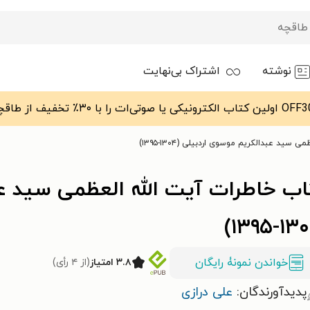
نوشته
اشتراک بی‌نهایت
سید عبدالکریم موسوی اردبیلی (۱۳۰۴-۱۳۹۵)
اب خاطرات آیت الله العظمی سید عب
خواندن نمونۀ رایگان
۳.۸ امتیاز
(از ۴ رأی)
پدیدآورندگان:
علی درازی