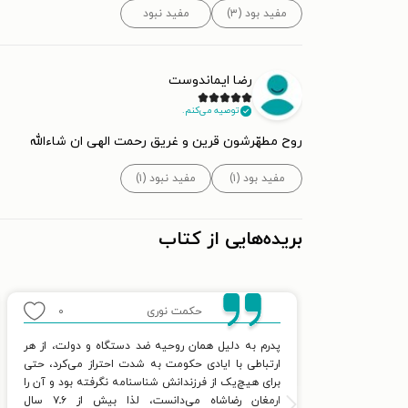
مفید بود (۳)
مفید نبود
رضا ایماندوست
توصیه می‌کنم.
روح مطهّرشون قرین و غریق رحمت الهی ان شاءالله
مفید بود (۱)
مفید نبود (۱)
بریده‌هایی از کتاب
حکمت نوری
۰
پدرم به دلیل همان روحیه ضد دستگاه و دولت، از هر
ارتباطی با ایادی حکومت به شدت احتراز می‌کرد، حتی
برای هیچ‌یک از فرزندانش شناسنامه نگرفته بود و آن را
ارمغان رضاشاه می‌دانست، لذا بیش از ۶ـ۷ سال