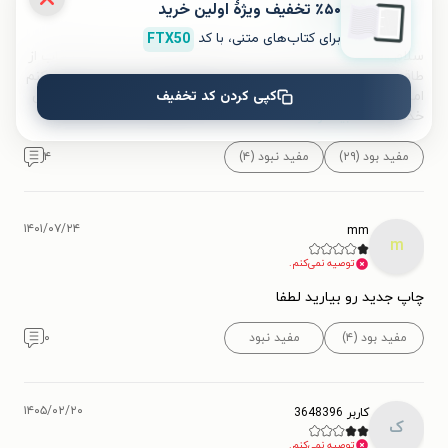
ک
٪۵۰ تخفیف ویژۀ اولین خرید
توصیه می‌کنم.
برای کتاب‌های متنی، با کد
FTX50
سلام و عرض ادب خدمت شما. بنده 20 روز پیش حدود 7 تا کتاب از
طاقچه خریداری کرده بودم تا درزمان اوقات فراغت آنهارا مطالعه کنم
کپی کردن کد تخفیف
اما متوجه شدم که کتاب ها از قسمت کتابهای من دراین اپلیکیشن
خذف شده.
...
بیشتر
مفید بود (۲۹)
مفید نبود (۴)
۴
۱۴۰۱/۰۷/۲۴
mm
m
توصیه نمی‌کنم.
چاپ جدید رو بیارید لطفا
مفید بود (۴)
مفید نبود
۰
۱۴۰۵/۰۲/۲۰
کاربر 3648396
ک
توصیه نمی‌کنم.