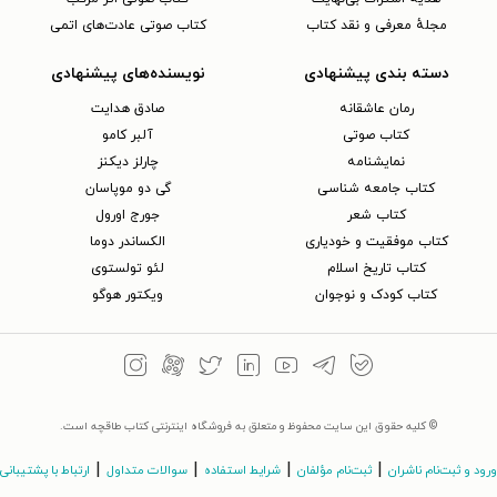
مجلهٔ معرفی و نقد کتاب
کتاب صوتی عادت‌های اتمی
دسته بندی پیشنهادی
نویسنده‌های پیشنهادی
رمان عاشقانه
صادق هدایت
کتاب‌ صوتی
آلبر کامو
نمایشنامه
چارلز دیکنز
کتاب جامعه شناسی
گی دو موپاسان
کتاب شعر
جورج اورول
کتاب موفقیت و خودیاری
الکساندر دوما
کتاب تاریخ اسلام
لئو تولستوی
کتاب کودک و نوجوان
ویکتور هوگو
© کلیه حقوق این سایت محفوظ و متعلق به فروشگاه اینترنتی کتاب طاقچه است.
|
|
|
|
ورود و ثبت‌نام ناشران
ثبت‌نام مؤلفان
شرایط استفاده
سوالات متداول
ارتباط با پشتیبانی