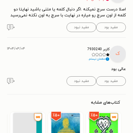
اصلا درست سرچ نمیکنه .اگر دنبال کلمه یا متنی باشید نهایتا دو
کلمه از اون سرچ رو میاره ‌در نهایت با سرچ به اون نکته نمی‌رسید
مفید بود
مفید نبود
۰
۱۴۰۴/۰۳/۰۴
کاربر 7930240
ک
مطمئن نیستم.
عالی بود
مفید بود
مفید نبود
۰
کتاب‌های مشابه
٪۵۰
٪۵۰