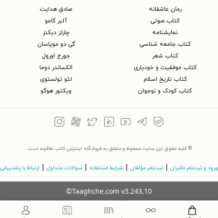
رمان عاشقانه
صادق هدایت
کتاب‌ صوتی
آلبر کامو
نمایشنامه
چارلز دیکنز
کتاب جامعه شناسی
گی دو موپاسان
کتاب شعر
جورج اورول
کتاب موفقیت و خودیاری
الکساندر دوما
کتاب تاریخ اسلام
لئو تولستوی
کتاب کودک و نوجوان
ویکتور هوگو
© کلیه حقوق این سایت محفوظ و متعلق به فروشگاه اینترنتی کتاب طاقچه است.
|
|
|
|
ورود و ثبت‌نام ناشران
ثبت‌نام مؤلفان
شرایط استفاده
سوالات متداول
ارتباط با پشتیبانی
©Taaghche.com
v
3.243.10