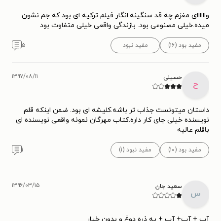
واااااای مغزم چه قد سنگینه.انگار فیلم ترکیه ای بود که جم نشون
میده.خیلی مصنوعی بود. بازندگی واقعی خیلی متفاوت بود
مفید بود (۱۶)
مفید نبود
۵
۱۳۹۷/۰۸/۱۱
حسینی
ح
داستان میتونست جذاب تر باشه.کلیشه ای بود. ضمن اینکه قلم
نویسنده خیلی جای کار داره.کتاب مهرگان نمونه واقعی نویسنده ای
باقلم عالیه
مفید بود (۱۰)
مفید نبود (۱)
۱
۱۳۹۶/۰۳/۱۵
سعید جان
س
آب + آب+ آب + یه ذره دوغ و بدون خیار