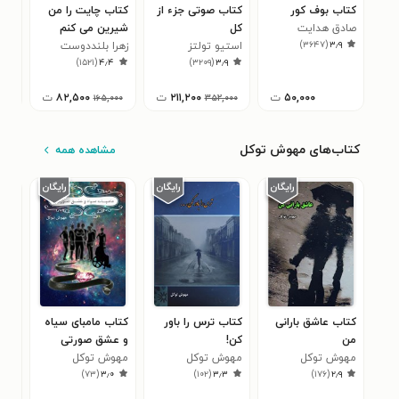
کتاب بوف کور
کتاب صوتی جزء از
کتاب چایت را من
کتا
صادق هدایت
کل
شیرین می کنم
نها
)
۳۶۴۷
(
۳٫۹
استیو تولتز
زهرا بلنددوست
آدام
۰
)
۱۵۲۱
(
۴٫۴
)
۳۲۰۹
(
۳٫۹
۵۰,۰۰۰
ت
۲۱۱,۲۰۰
ت
۸۲,۵۰۰
ت
۰
۱۶۵,۰۰۰
۳۵۲,۰۰۰
کتاب‌های مهوش توکل
مشاهده همه
کتاب عاشق بارانی
کتاب ترس را باور
کتاب مامبای سیاه
کتاب
من
کن!
و عشق صورتی
شوم
مهوش توکل
مهوش توکل
مهوش توکل
مهو
۲
)
۷۳
(
۳٫۰
)
۱۰۲
(
۳٫۳
)
۱۷۶
(
۲٫۹