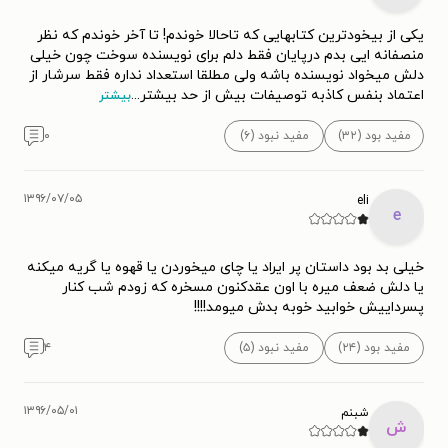
یکی از بیخودترین کتابهایی که تاحالا خوندم! تا آخر خوندم که نظر
منصفانه ایی بدم درپایان فقط دلم برای نویسنده سوخت چون خیلی
دلش میخواد نویسنده باشه ولی مطلقا استعداد نداره فقط سرشار از
اعتماد بنفس کاذبه توصیفات بیش از حد بیشتر
...
بیشتر
مفید بود (۳۲)
مفید نبود (۶)
۰
۱۳۹۶/۰۷/۰۵
eli
e
خیلی بد بود داستان پر ایراد یا چای میخوردن یا قهوه یا گریه میکنه
یا دلش ضعف میره با اون عقدکنون مسخره که زودم شب کنار
پسرداییش خوابید خوبه بدش میومد!!!!
مفید بود (۲۴)
مفید نبود (۵)
۴
۱۳۹۶/۰۵/۰۱
شبنم
ش