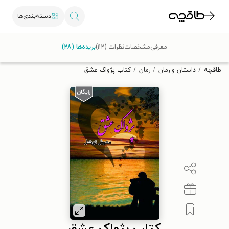
دسته‌بندی‌ها
با کد تخفیف OFF30 اولین کتاب الکترونیکی یا صوتی‌ات را با ۳۰٪
معرفی
مشخصات
نظرات (۱۱۲)
بریده‌ها (۲۸)
تخفیف از طاقچه دریافت کن.
طاقچه
داستان و رمان
رمان
کتاب پژواک عشق