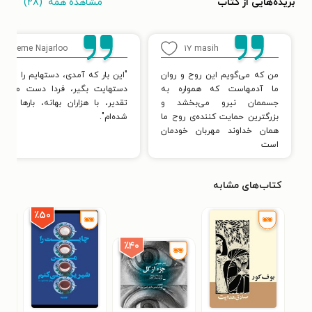
مشاهده همه
(۲۸)
بریده‌هایی از کتاب
۶
Fateme Najarloo
۱۷
masih
من که می‌گویم این روح و روان
"این بار که آمدی، دستهایم را عاشقان
ما آدمهاست که همواره به
دستهایت بگیر، فردا دست من د
جسممان نیرو می‌بخشد و
تقدیر، با هزاران بهانه، بارها از ت
بزرگترین حمایت کننده‌ی روح ما
شده‌ام".
همان خداوند مهربان خودمان
است
کتاب‌های مشابه
٪۵۰
٪۴۰