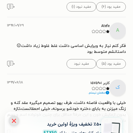
مفید بود (۶)
مفید نبود (۱)
۰
۱۳۹۶/۰۹/۲۹
Atefe
A
فکر کنم نیاز به ویرایش اساسی داشت غلط غلوط زیاد داشت😑
داستانشم متوسط بود
مفید بود (۵)
مفید نبود
۰
۱۳۹۹/۰۶/۱۸
کاربر ۱۵۷۵۹۰۱
ک
مطمئن نیستم.
خیلی با واقعیت فاصله داشت، طرف یهو تصمیم میگیره عقد کنه و
زنگ میزنن به بابای دختره خودشو برسونه، خیلی احمقانست،تازه
بدون ازمایش خون و این حرفا! حداقل برای چنین خونواده اسم و رسم
داری فوق العاده احمقانست، بعدشم نویسنده
...
بیشتر
٪۵۰ تخفیف ویژۀ اولین خرید
برای کتاب‌های متنی، با کد
FTX50
مفید بود (۳)
مفید نبود
۰