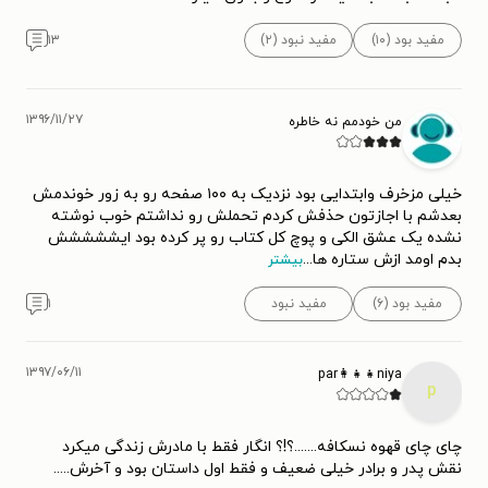
مفید بود (۱۰)
مفید نبود (۲)
۱۳
۱۳۹۶/۱۱/۲۷
من خودمم نه خاطره
خیلی مزخرف وابتدایی بود نزدیک به ۱۰۰ صفحه رو به زور خوندمش
بعدشم با اجازتون حذفش کردم تحملش رو نداشتم خوب نوشته
نشده یک عشق الکی و پوچ کل کتاب رو پر کرده بود ایششششش
بدم اومد ازش ستاره ها
...
بیشتر
مفید بود (۶)
مفید نبود
۱
۱۳۹۷/۰۶/۱۱
par👩‍👧‍👧niya
p
چای چای قهوه نسکافه.......؟!؟ انگار فقط با مادرش زندگی میکرد
نقش پدر و برادر خیلی ضعیف و فقط اول داستان بود و آخرش.....