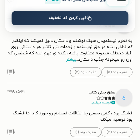
کپی کردن کد تخفیف
۱۳۹۸/۰۹/۱۵
الهام
ا
به نظرم نپسندیدن سبک نوشته و داستان دلیل نمیشه که اینقدر
کم لطفی بشه در حق نویسنده و زحمات ش. تاثیر هر داستانی روی
افراد مختلف میتونه متفاوت باشه ،نکته ی مهم اینه که شخصی که
اون رو میخونه جذب داستان
...
بیشتر
مفید بود (۵)
مفید نبود (۲)
۰
۱۳۹۹/۰۵/۳۱
عشق یعنی کتاب
ع
توصیه می‌کنم.
قشنگ بود ، کمی بعضی جا اتفاقات اعصابم رو خورد کرد اما قشنگ
بود توصیه میکنم
مفید بود (۳)
مفید نبود (۱)
۰