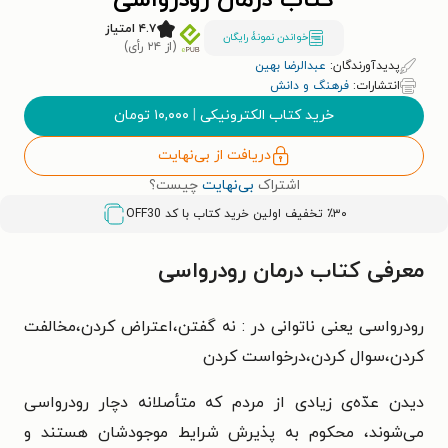
کتاب درمان رودرواسی
۴.۷ امتیاز
خواندن نمونۀ رایگان
(از ۲۴ رأی)
پدیدآورندگان:
عبدالرضا بهین
انتشارات:
فرهنگ و دانش
خرید کتاب الکترونیکی
|
۱۰,۰۰۰
تومان
دریافت از بی‌نهایت
اشتراک
بی‌نهایت
چیست؟
٪۳۰ تخفیف اولین خرید کتاب با کد
OFF30
معرفی کتاب درمان رودرواسی
رودرواسی یعنی ناتوانی در : نه گفتن،اعتراض کردن،مخالفت
کردن،سوال کردن،درخواست کردن
دیدن عدّه‌ی زیادی از مردم که متأصلانه دچار رودرواسی
می‌شوند، محکوم به پذیرش شرایط موجودشان هستند و