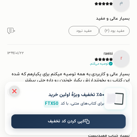
م
بسیار عالی و مفید
مفید بود (۲)
مفید نبود
۰
۱۳۹۹/۰۱/۲۲
raeisi
r
توصیه می‌کنم.
بسیار عالی و کاربردی.به همه توصیه میکنم برای یکبارهم که شده
این کتاب رو بخونند.ارزش یکبار خوندن رو داره حتی بیشتر
مفید بود (۱)
مفید نبود
۰
٪۵۰ تخفیف ویژۀ اولین خرید
برای کتاب‌های متنی، با کد
FTX50
۱۳۹۳/۱۱/۰۴
هومن ج
ه
کپی کردن کد تخفیف
بسیار کتاب مفیدیست