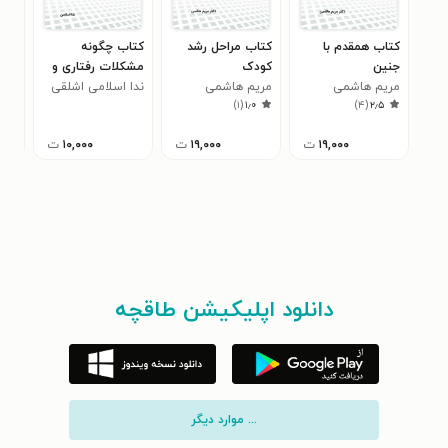
کتاب همقدم با
کتاب مراحل رشد
کتاب چگونه
کتا
جنین
کودک
مشکلات رفتاری و
شاد
مریم هاشمی
مریم هاشمی
ندا اسلامی اشلقی
نافرمانی در کودکان
ندا
۵
)
۱
(
۱٫۰
)
۴
(
۲٫۵
بخشی
بخشی
را مدیریت کنیم؟
۱۹,۰۰۰
ت
۱۹,۰۰۰
ت
۱۰,۰۰۰
ت
دانلود اپلیکیشن طاقچه
... موارد دیگر