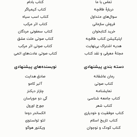
تماس با ما
کتاب بادام
دربارهٔ طاقچه
کتاب کیمیاگر
سوال‌های متداول
کتاب اسب سیاه
فروش سازمانی
کتاب اثر مرکب
خرید کتابخوان
کتاب سمفونی مردگان
اپلیکیشن کتاب طاقچه
کتاب صوتی ملت عشق
هدیه اشتراک بی‌نهایت
کتاب صوتی اثر مرکب
مجلهٔ معرفی و نقد کتاب
کتاب صوتی عادت‌های اتمی
دسته بندی پیشنهادی
نویسنده‌های پیشنهادی
رمان عاشقانه
صادق هدایت
کتاب‌ صوتی
آلبر کامو
نمایشنامه
چارلز دیکنز
کتاب جامعه شناسی
گی دو موپاسان
کتاب شعر
جورج اورول
کتاب موفقیت و خودیاری
الکساندر دوما
کتاب تاریخ اسلام
لئو تولستوی
کتاب کودک و نوجوان
ویکتور هوگو