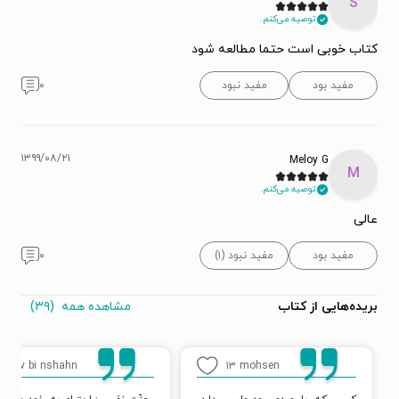
S
توصیه می‌کنم.
کتاب خوبی است حتما مطالعه شود
مفید بود
مفید نبود
۰
۱۳۹۹/۰۸/۲۱
Meloy G
M
توصیه می‌کنم.
عالی
مفید بود
مفید نبود (۱)
۰
مشاهده همه
(۳۹)
بریده‌هایی از کتاب
nam v bi nshahn
۱۳
mohsen