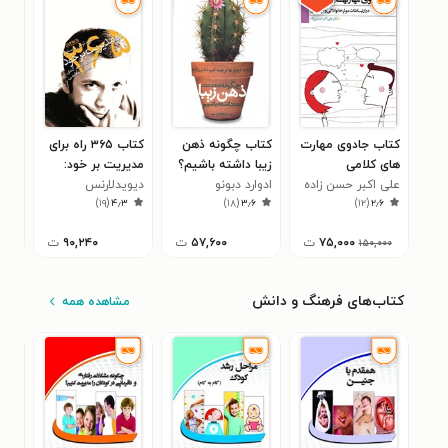
کتاب جادوی مهارت
کتاب چگونه ذهن
کتاب ۳۶۵ راه برای
کتاب
های کلامی
زیبا داشته باشیم؟
مدیریت بر خود:
سرط
علی اکبر حسن زاده
ادوارد دبونو
دیوید‌لارنس
برنامه‌ریزی برای رشد
مایکل
(کت
۰
)
۱۹
(
۴٫۳
)
۱۸
(
۳٫۶
)
۱۲
(
۲٫۶
پریستون
فردی و حرفه‌ای
۷۵,۰۰۰
ت
۵۷,۶۰۰
ت
۹۰,۲۴۰
ت
۱۵۰,۰۰۰
کتاب‌های فرهنگ و دانش
مشاهده همه