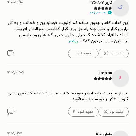
۱۴۰۰/۱۲/۱۸
کاربر ۲۷۵۰۸۷۴
ک
توصیه می‌کنم.
این کتاب کامل بهتون میگه که اولویت خودتونین و خجالت و به کل
بزارین کنار و حتی چند راه حل برای کنار گذاشتن خجالت و افزایش
رابطه با افراد گذاشته ک خیلی جالبن حتی اگه اهل رودربایسی
نیستین خیلی بهتون کمک
...
بیشتر
مفید بود (۴)
مفید نبود
۱
۱۳۹۵/۰۱/۰۵
savalan
s
بسیار عالیست باید انقدر خونده بشه و عمل بشه تا ملکه ذهن ادمی
شود. تشکر از نویسنده و طاقچه
مفید بود (۵)
مفید نبود (۱)
۰
۱۳۹۵/۱۲/۱۱
مامان هلنا