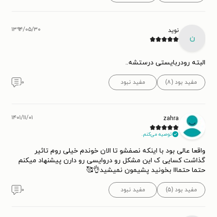
۱۳۹۴/۰۵/۳۰
نوید
ن
البته رودربایستی درستشه..
مفید بود (۸)
مفید نبود
۰
۱۴۰۱/۱۱/۰۱
zahra
توصیه می‌کنم.
واقعا عالی بود با اینکه نصفشو تا الان خوندم خیلی روم تاثیر
گذاشت کسایی ک این مشکل رو دروایسی رو دارن پیشنهاد میکنم
حتما حتمااا بخونید پشیمون نمیشید👌🥰
مفید بود (۵)
مفید نبود
۰