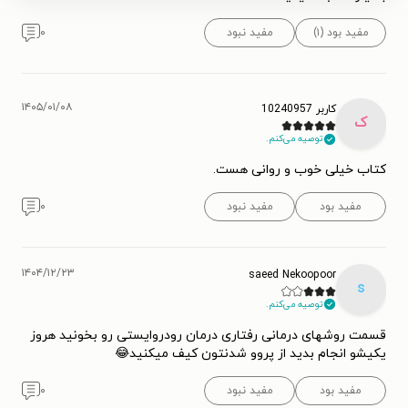
مفید بود (۱)
مفید نبود
۰
۱۴۰۵/۰۱/۰۸
کاربر 10240957
ک
توصیه می‌کنم.
کتاب خیلی خوب و روانی هست.
مفید بود
مفید نبود
۰
۱۴۰۴/۱۲/۲۳
saeed Nekoopoor
s
توصیه می‌کنم.
قسمت روشهای درمانی رفتاری درمان رودروایستی رو بخونید هروز
یکیشو انجام بدید از پروو شدنتون کیف میکنید😂
مفید بود
مفید نبود
۰