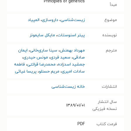
Principles of genetics
مبدأ
موضوع
زیست‌شناسی
،
داروسازی
،
المپیاد
نویسنده
پیتر اسنوستات
،
مایکل سایمونز
مترجم
مهرداد بهمنش
،
سینا ساری‌خانی
،
ایمان
صادقی
،
سعید فردی
،
مونس حیدری
،
جمشید اسدزاده
،
محمدرضا قرائتی
،
فاطمه
سادات امیری
،
مریم حسنلو
،
پریسا غیاثی
انتشارات
خانه زیست‌شناسی
سال انتشار
۱۳۸۹/۰۱/۰۱
نسخه فیزیکی
فرمت کتاب
PDF