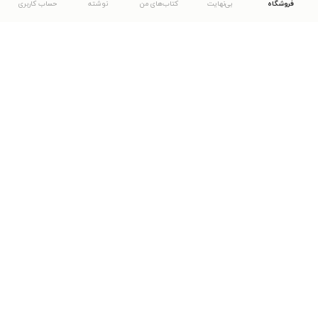
فروشگاه
بی‌نهایت
کتاب‌های من
نوشته
حساب کاربری
دانلود اپلیکیشن طاقچه
... موارد دیگر
مشاهدهٔ دیگر نسخه‌های طاقچه