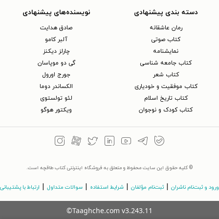
دسته بندی پیشنهادی
نویسنده‌های پیشنهادی
رمان عاشقانه
صادق هدایت
کتاب‌ صوتی
آلبر کامو
نمایشنامه
چارلز دیکنز
کتاب جامعه شناسی
گی دو موپاسان
کتاب شعر
جورج اورول
کتاب موفقیت و خودیاری
الکساندر دوما
کتاب تاریخ اسلام
لئو تولستوی
کتاب کودک و نوجوان
ویکتور هوگو
© کلیه حقوق این سایت محفوظ و متعلق به فروشگاه اینترنتی کتاب طاقچه است.
|
|
|
|
ورود و ثبت‌نام ناشران
ثبت‌نام مؤلفان
شرایط استفاده
سوالات متداول
ارتباط با پشتیبانی
©Taaghche.com
v
3.243.11