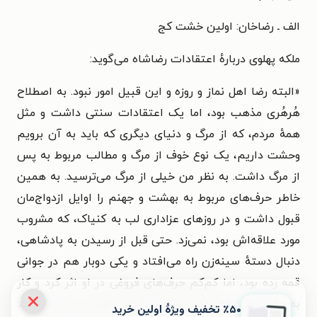
الف ـ رضاخان: اولین خشت کج
ملکه پهلوی دربارهٔ اعتقادات رضاشاه می‌گوید:
«البته رضا اهل نماز و روزه و این قبیل امور نبود. به اصطلاح
هُرهُری مذهب بود، اما یک اعتقادات سنتی داشت و مثل
همهٔ مردم، که از مرگ و دنیای دیگری که باید به آن برویم
وحشت داریم، یک نوع خوف از مرگ و مطالب مربوط به پس
از مرگ داشت. به نظر من خیلی از مرگ می‌ترسید. به همین
خاطر حرف‌های مربوط به بهشت و جهنم را اوایل ازدواج‌مان
قبول داشت و در روزهای عزاداری لب به کنیاک، که مشروب
مورد علاقه‌اش بود، نمی‌زد. حتی قبل از رسیدن به پادشاهی،
دنبال دستهٔ سینه‌زن راه می‌افتاد و یکی دوبار هم در جوانی
قمه زده بود، اما کم‌کم حرف‌های فروغی در او اثر کرد و کار
به جایی رسید که به‌کلی منکر بهشت و جهنم شد و می‌گفت:
٪۵۰ تخفیف ویژۀ اولین خرید