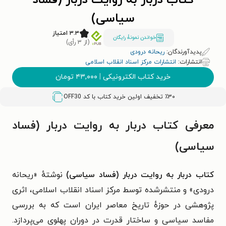
کتاب دربار به روایت دربار (فساد
سیاسی)
۳.۳ امتیاز
خواندن نمونۀ رایگان
(از ۳ رأی)
پدیدآورندگان:
ریحانه درودی
انتشارات:
انتشارات مرکز اسناد انقلاب اسلامی
خرید کتاب الکترونیکی
|
۴۳,۰۰۰
تومان
٪۳۰ تخفیف اولین خرید کتاب با کد
OFF30
معرفی کتاب دربار به روایت دربار (فساد
سیاسی)
کتاب دربار به روایت دربار (فساد سیاسی)
نوشتهٔ «ریحانه
درودی» و منتشرشده توسط مرکز اسناد انقلاب اسلامی، اثری
پژوهشی در حوزهٔ تاریخ معاصر ایران است که به بررسی
مفاسد سیاسی و ساختار قدرت در دوران پهلوی می‌پردازد.