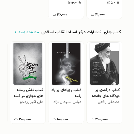
)
۲
(
۳٫۰
)
۱
(
۵٫۰
۴۱,۰۰۰
ت
۴۶,۰۰۰
ت
کتاب‌های انتشارات مرکز اسناد انقلاب اسلامی
مشاهده همه
کتاب درآمدی بر
کتاب رویاهای بر باد
کتاب نقش رسانه
کتا
دیدگاه های جامعه
رفته
های مجازی در فتنه
جن
مصطفی رافعی
شناختی، سیاسی و
عباس سلیمان نژاد
سال ۱۳۸۸
علی اکبر رزمجو
مجی
فقهی امام خمینی
(ره)
۳۰۰,۰۰۰
ت
۱۰۰,۰۰۰
ت
۲۰۰,۰۰۰
ت