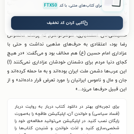
در آن دنیا آتشی وجود ندارد بلکه این آتش را ما از این دنیا
برای کتاب‌های متنی، با کد
FTX50
با خودمان می‌بریم. بهشت و جهنم را خود انسان در این دنیا
برای خودش می‌سازد! و از این قبیل حرف‌ها ....
کپی کردن کد تخفیف
حسینعلی‌خان اسفندیاری، شوهرخواهرم که پزشک مخصوص
رضا بود، اعتقادی به حرف‌های مذهبی نداشت و حتی با
عزاداری امام حسین (ع) هم مخالف بود و می‌گفت: «در هیچ
کجای دنیا مردم برای دشمنان خودشان عزاداری نمی‌کنند (!)
این عرب‌ها دشمن ملت ایران بوده‌اند و به ما حمله کرده‌اند و
جان و مال و ناموس ایرانیان را مورد تعرض قرار داده‌اند» و از
این قبیل حرف‌ها می‌زد....
»
برای تجربه‌ای بهتر در دانلود کتاب دربار به روایت دربار
(فساد سیاسی) و خواندن آن، اپلیکیشن طاقچه را به‌صورت
رایگان نصب کنید. در اپلیکیشن می‌توانید مطالعه‌ی خود را
شخصی‌سازی کنید و لذت خواندن و شنیدن کتاب‌ها را