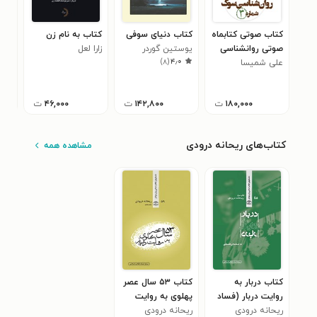
کتاب صوتی کتابماه
کتاب دنیای سوفی
کتاب به نام زن
کتا
صوتی روانشناسی
یوستین گوردر
زارا لعل
کن 
)
۸
(
۴٫۰
علی شمیسا
سوگ (شماره سوم)
وان 
۰
۱۸۰,۰۰۰
ت
۱۴۲,۸۰۰
ت
۴۶,۰۰۰
ت
کتاب‌های ریحانه درودی
مشاهده همه
کتاب دربار به
کتاب ۵۳ سال عصر
روایت دربار (فساد
پهلوی به روایت
ریحانه درودی
مالی اقتصادی)
دربار
ریحانه درودی