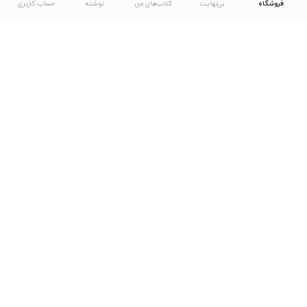
فروشگاه
بی‌نهایت
کتاب‌های من
نوشته
حساب کاربری
دانلود اپلیکیشن طاقچه
... موارد دیگر
مشاهدهٔ دیگر نسخه‌های طاقچه