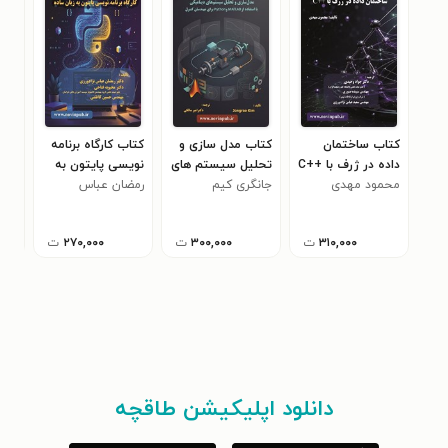
کتاب ساختمان
کتاب مدل سازی و
کتاب کارگاه برنامه
کتا
داده در ژرف با ++C
تحلیل سیستم های
نویسی پایتون به
عمی
محمود مهدی
جانگری کیم
دینامیکی با استفاده
زبان ساده
رمضان عباس
جوا
آن 
از MATLAB و
نژادورزی
Python برای
۳۱۰,۰۰۰
ت
۳۰۰,۰۰۰
ت
۲۷۰,۰۰۰
ت
مهندسان کنترل
دانلود اپلیکیشن طاقچه