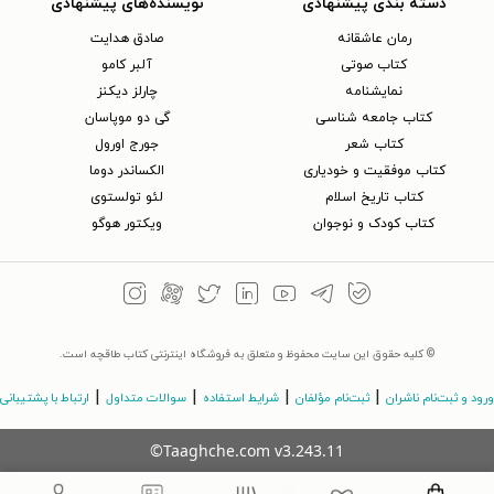
دسته بندی پیشنهادی
نویسنده‌های پیشنهادی
رمان عاشقانه
صادق هدایت
کتاب‌ صوتی
آلبر کامو
نمایشنامه
چارلز دیکنز
کتاب جامعه شناسی
گی دو موپاسان
کتاب شعر
جورج اورول
کتاب موفقیت و خودیاری
الکساندر دوما
کتاب تاریخ اسلام
لئو تولستوی
کتاب کودک و نوجوان
ویکتور هوگو
© کلیه حقوق این سایت محفوظ و متعلق به فروشگاه اینترنتی کتاب طاقچه است.
|
|
|
|
ورود و ثبت‌نام ناشران
ثبت‌نام مؤلفان
شرایط استفاده
سوالات متداول
ارتباط با پشتیبانی
©Taaghche.com
v
3.243.11