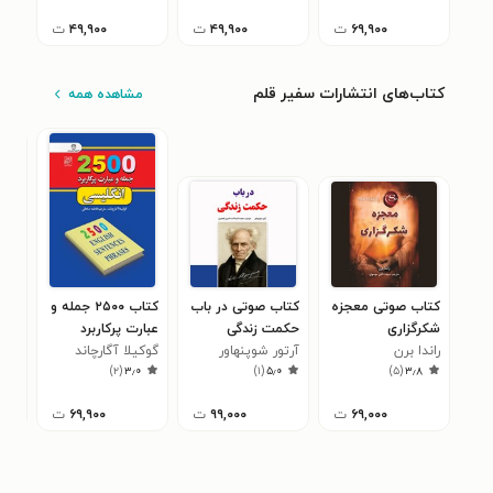
۶۹,۹۰۰
ت
۴۹,۹۰۰
ت
۴۹,۹۰۰
ت
کتاب‌های انتشارات سفیر قلم
مشاهده همه
کتاب صوتی معجزه
کتاب صوتی در باب
کتاب ۲۵۰۰ جمله و
کتا
شکرگزاری
حکمت زندگی
عبارت پرکاربرد
روش
راندا برن
آرتور شوپنهاور
انگلیسی
گوکیلا آگارچاند
فئو
)
۲
(
۳٫۰
)
۱
(
۵٫۰
)
۵
(
۳٫۸
داس
۶۹,۰۰۰
ت
۹۹,۰۰۰
ت
۶۹,۹۰۰
ت