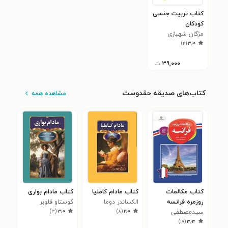
کتاب تربیت جنسی
کودکان
مژگان شهبازی
)
۲
(
۳٫۰
۳۹,۰۰۰
ت
کتاب‌های صدیقه حقدوست
مشاهده همه
کتاب مکالمات
کتاب مادام کاملیا
کتاب مادام بواری
روزمره فرانسه
الکساندر دوما
گوستاو فلوبر
)
۳
(
۳٫۰
)
۸
(
۲٫۰
سیدمصطفی
)
۱۰
(
۳٫۳
موسوی