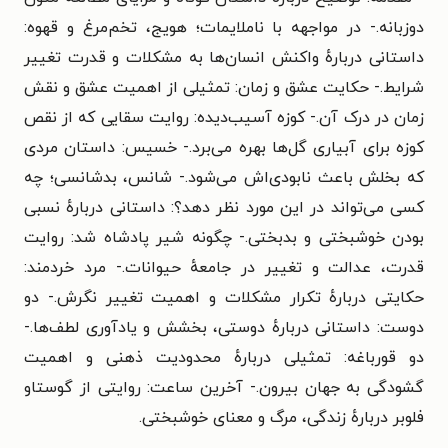
دوزبانه.- در مواجهه با ناملایمات؛ هویج، تخم‌مرغ و قهوه:
داستانی دربارهٔ واکنش انسان‌ها به مشکلات و قدرت تغییر
شرایط.- حکایت عشق و زمان: تمثیلی از اهمیت عشق و نقش
زمان در درک آن.- کوزه آسیب‌دیده: روایت سقایی که از نقص
کوزه برای آبیاری گل‌ها بهره می‌برد.- خسیس: داستان مردی
که بخلش باعث نابودی‌اش می‌شود.- شانس، بدشانسی؛ چه
کسی می‌تواند در این مورد نظر دهد؟: داستانی دربارهٔ نسبی
بودن خوشبختی و بدبختی.- چگونه شیر پادشاه شد: روایت
قدرت، عدالت و تغییر در جامعهٔ حیوانات.- مرد خردمند:
حکایتی دربارهٔ تکرار مشکلات و اهمیت تغییر نگرش.- دو
دوست: داستانی دربارهٔ دوستی، بخشش و یادآوری لطف‌ها.-
دو قورباغه: تمثیلی دربارهٔ محدودیت ذهنی و اهمیت
گشودگی به جهان بیرون.- آخرین ساعت: روایتی از گوستاو
فلوبر دربارهٔ زندگی، مرگ و معنای خوشبختی.