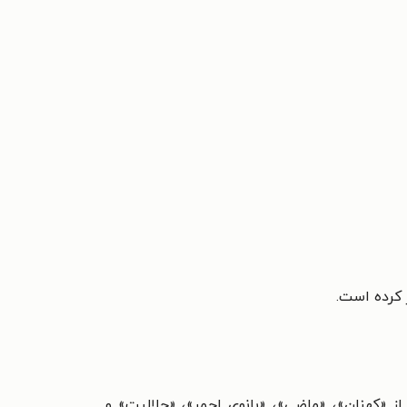
ر کرده است.
 «کهنان»، «ماضی»، «بانوی احمر»، «حلالیت» و