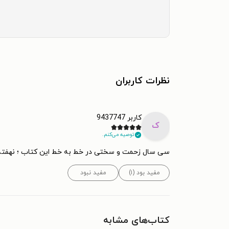
نظرات کاربران
کاربر 9437747
ک
توصیه می‌کنم.
سی سال زحمت و سختی در خط به خط این کتاب ؛ نهفته 
مفید بود (۱)
مفید نبود
کتاب‌های مشابه