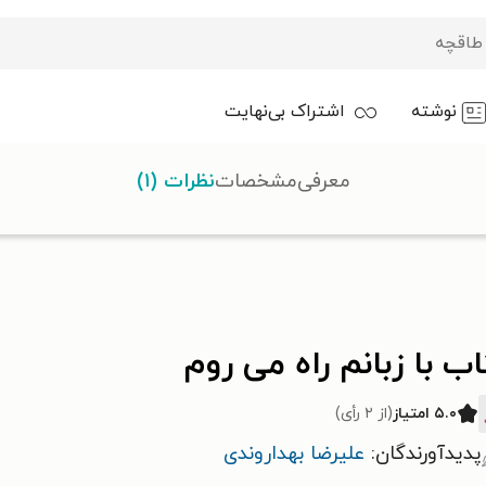
نوشته
اشتراک بی‌نهایت
معرفی
مشخصات
نظرات (۱)
ب با زبانم راه می روم
۵.۰ امتیاز
(از ۲ رأی)
پدیدآورندگان:
علیرضا بهداروندی