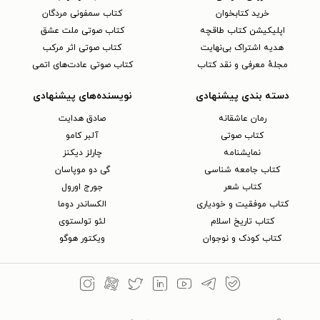
خرید کتابخوان
کتاب سمفونی مردگان
اپلیکیشن کتاب طاقچه
کتاب صوتی ملت عشق
هدیه اشتراک بی‌نهایت
کتاب صوتی اثر مرکب
مجلهٔ معرفی و نقد کتاب
کتاب صوتی عادت‌های اتمی
دسته بندی پیشنهادی
نویسنده‌های پیشنهادی
رمان عاشقانه
صادق هدایت
کتاب‌ صوتی
آلبر کامو
نمایشنامه
چارلز دیکنز
کتاب جامعه شناسی
گی دو موپاسان
کتاب شعر
جورج اورول
کتاب موفقیت و خودیاری
الکساندر دوما
کتاب تاریخ اسلام
لئو تولستوی
کتاب کودک و نوجوان
ویکتور هوگو