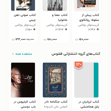
کتاب پیش از
کتاب معنا و
کتاب صوتی ذهن
کتا
سقوط؛ روانکاوی
ماخولیا
چینی
وین
فروپاشی عصبی
کریستوفر بولاس
کریستوفر بولاس
کریستوفر بولاس
تنها
کری
)
۱
(
۵٫۰
)
۳
(
۴٫۳
)
۶
(
۴٫۲
۱۵۰,۰۰۰
ت
۱۵۰,۰۰۰
ت
۱۳۳,۰۰۰
ت
۱۹۰,۰۰۰
کتاب‌های گروه انتشاراتی ققنوس
مشاهده همه
٪۳۰
کتاب ایرانیان در
کتاب جنگنامه نادر
کتاب لایلیوس در
کتا
بابل هخامنشی
الماس خان کندوله
باب دوستی
باس