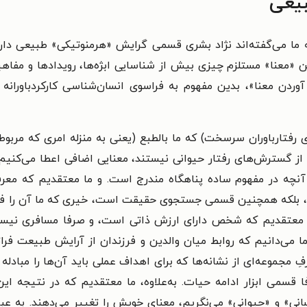
بیعی
ه ما می‌گفته‌اند نژاد بشری قسمی گرایش «هرمنوتیکی» طبیعی دارد:
تن «معنا» مستلزم چیزی بیش از شناسایی ابژه‌ها، رویدادها و مفاه
دن معنا»، بدین مفهوم به فراسوی انسان‌شناسی کارکردباورانه یا
 رفتارباوران سرسخت) که ما بالطبع (یعنی به منزله امری که مربو
از گسترش‌های رفتار حیوانی نیستند، معنایی اضافی اعطا می‌کنیم
آنچه در مفهوم ساده پناهگاه مندرج است. و ما معتقدیم که مع
 بلکه همچنین قسمی جستجوی حقیقت است، خیری که ما آن را فی‌ن
ن معتقدیم که شخص دارای ارزش ذاتی است، و صرفا مسافری نیست
ما می‌دانیم که روابط میان والدین و فرزندان از آرایش طبیعت فراتر 
 مجموعه‌ای از نشانه‌ها که برای اهداف عملی باید آن‌ها را مبادله
 قسمی ابزار ادامه حیات. به‌علاوه، ما معتقدیم که در نتیجه ای
نسانی» و «حیوانی» می‌نگریم، معنای خویش را تغییر می‌دهند. به ع