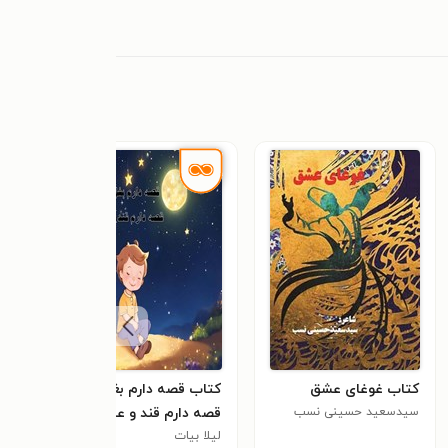
کتاب غوغای عشق
کتاب قصه دارم بغل بغل
کتاب
سیدسعید حسینی نسب
قصه دارم قند و عسل
مجید
(سادات)
لیلا بیات