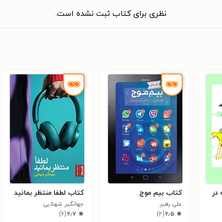
نظری برای کتاب ثبت نشده است.
در
کتاب بیم موج
کتاب لطفا منتظر بمانید
علی رهبر
جهانگیر شهلایی
)
۶
(
۲٫۷
)
۲
(
۲٫۵