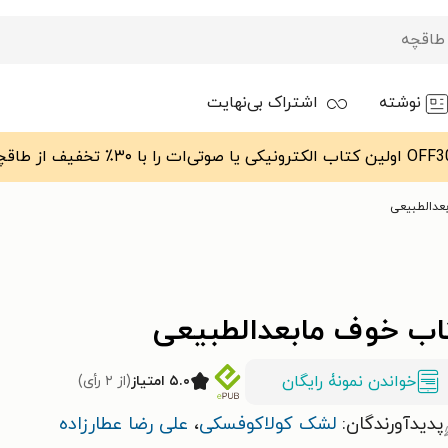
نوشته
اشتراک بی‌نهایت
عدالطبیعی
اب خوف مابعدالطبیعی
خواندن نمونۀ رایگان
۵.۰ امتیاز
(از ۲ رأی)
پدیدآورندگان:
لشک کولاکوفسکی
،
علی رضا عطارزاده