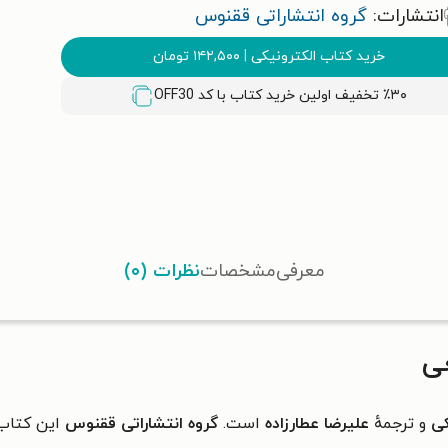
انتشارات:
گروه انتشاراتی ققنوس
خرید کتاب الکترونیکی
|
۱۴۲,۵۰۰
تومان
٪۳۰ تخفیف اولین خرید کتاب با کد
OFF30
معرفی
مشخصات
نظرات (۰)
ی
ی
و ترجمهٔ
علیرضا عطارزاده
است.
گروه انتشاراتی ققنوس
این کتاب 