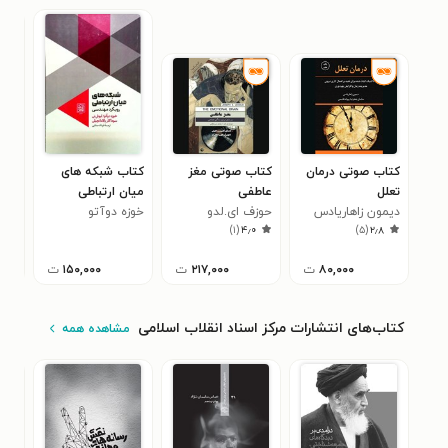
کتاب صوتی درمان
کتاب صوتی مغز
کتاب شبکه های
کتا
تعلل
عاطفی
میان ارتباطی
خوب
دیمون زاهاریادس
حوزف ای.لدو
خوزه دوآتو
سحر
)
۱
(
۴٫۰
)
۵
(
۲٫۸
۸۰,۰۰۰
ت
۲۱۷,۰۰۰
ت
۱۵۰,۰۰۰
ت
کتاب‌های انتشارات مرکز اسناد انقلاب اسلامی
مشاهده همه