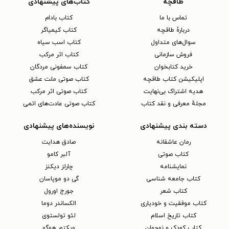
طاقچه
کتاب‌های پیشنهادی
تماس با ما
کتاب بادام
دربارهٔ طاقچه
کتاب کیمیاگر
سوال‌های متداول
کتاب اسب سیاه
فروش سازمانی
کتاب اثر مرکب
خرید کتابخوان
کتاب سمفونی مردگان
اپلیکیشن کتاب طاقچه
کتاب صوتی ملت عشق
هدیه اشتراک بی‌نهایت
کتاب صوتی اثر مرکب
مجلهٔ معرفی و نقد کتاب
کتاب صوتی عادت‌های اتمی
دسته بندی پیشنهادی
نویسنده‌های پیشنهادی
رمان عاشقانه
صادق هدایت
کتاب‌ صوتی
آلبر کامو
نمایشنامه
چارلز دیکنز
کتاب جامعه شناسی
گی دو موپاسان
کتاب شعر
جورج اورول
کتاب موفقیت و خودیاری
الکساندر دوما
کتاب تاریخ اسلام
لئو تولستوی
کتاب کودک و نوجوان
ویکتور هوگو