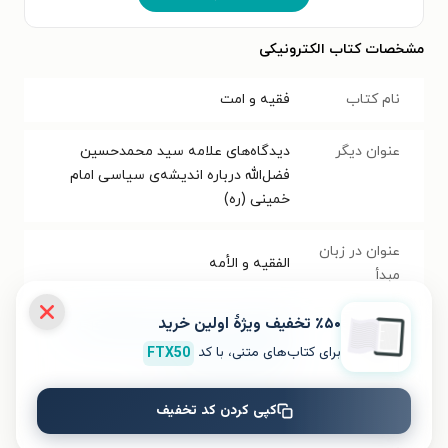
مشخصات کتاب الکترونیکی
نام کتاب
فقیه و امت
عنوان دیگر
دیدگاه‌های علامه سید محمدحسین
فضل‌الله درباره‌ اندیشه‌ی سیاسی امام
خمینی (ره)
عنوان در زبان
الفقیه و الأمه
مبدأ
٪۵۰ تخفیف ویژۀ اولین خرید
موضوع
علوم سیاسی و روابط بین‌الملل
،
کلیات
برای کتاب‌های متنی، با کد
FTX50
اسلام
،
کلام و عقاید
مترجم
موسی الرضا بخشی استاد
کپی کردن کد تخفیف