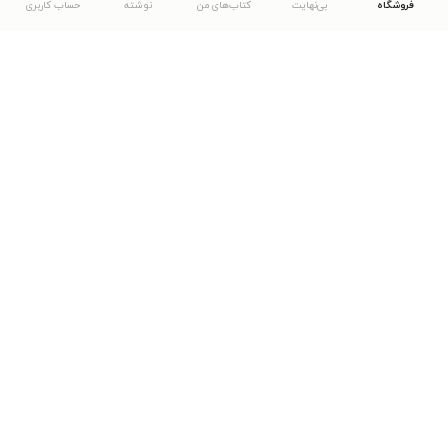
فروشگاه
بی‌نهایت
کتاب‌های من
نوشته
حساب کاربری
دانلود اپلیکیشن طاقچه
... موارد دیگر
مشاهدهٔ دیگر نسخه‌های طاقچه