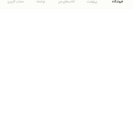
فروشگاه
بی‌نهایت
کتاب‌های من
نوشته
حساب کاربری
دانلود اپلیکیشن طاقچه
... موارد دیگر
مشاهدهٔ دیگر نسخه‌های طاقچه