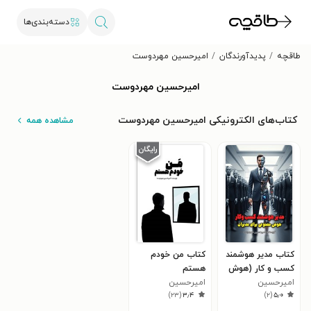
دسته‌بندی‌ها
طاقچه
پدیدآورندگان
امیرحسین مهردوست
امیرحسین مهردوست
کتاب‌های الکترونیکی امیرحسین مهردوست
مشاهده همه
کتاب مدیر هوشمند
کتاب من خودم
کسب و کار (هوش
هستم
امیرحسین
مصنوعی برای
امیرحسین
)
۲۳
(
۳٫۴
)
۲
(
۵٫۰
مدیران)
مهردوست
مهردوست