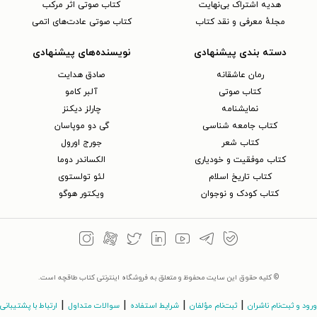
هدیه اشتراک بی‌نهایت
کتاب صوتی اثر مرکب
مجلهٔ معرفی و نقد کتاب
کتاب صوتی عادت‌های اتمی
دسته بندی پیشنهادی
نویسنده‌های پیشنهادی
رمان عاشقانه
صادق هدایت
کتاب‌ صوتی
آلبر کامو
نمایشنامه
چارلز دیکنز
کتاب جامعه شناسی
گی دو موپاسان
کتاب شعر
جورج اورول
کتاب موفقیت و خودیاری
الکساندر دوما
کتاب تاریخ اسلام
لئو تولستوی
کتاب کودک و نوجوان
ویکتور هوگو
© کلیه حقوق این سایت محفوظ و متعلق به فروشگاه اینترنتی کتاب طاقچه است.
|
|
|
|
ورود و ثبت‌نام ناشران
ثبت‌نام مؤلفان
شرایط استفاده
سوالات متداول
ارتباط با پشتیبانی