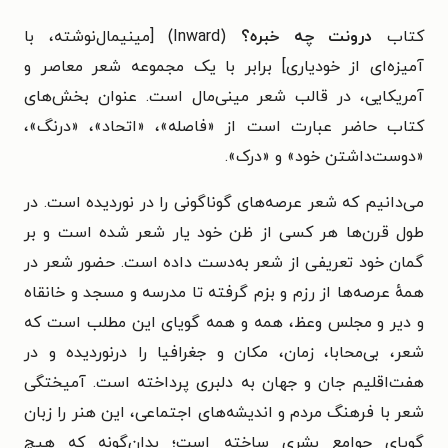
کتاب
درونت چه خبره؟
(Inward) [مینیمال‌نوشته، با
آمیزه‌ای از خودیاری] برابر با یک مجموعه شعر معاصر و
آمریکایی،‬ در قالب شعر مینی‌مال است. عنوان بخش‌های
کتاب حاضر عبارت است از «فاصله»، «اتحاد»، «درنگ»،
«دوست‌داشتن خود» و «درک».
می‌دانیم که شعر عرصه‌های گوناگونی را در نوردیده است. در
طول قرن‌ها هر کسی از ظن خود یار شعر شده است و بر
گمان خود تعریفی از شعر به‌دست داده است. حضور شعر در
همهٔ عرصه‌ها از رزم و بزم گرفته تا مدرسه و مسجد و خانقاه
و دیر و مجلس وعظ، همه و همه گویای این مطلب است که
شعر، بی‌محابا، زمان، مکان و جغرافیا را درنوردیده و در
هفت‌اقلیم جان و جهان به دلبری پرداخته است. آمیختگی
شعر با فرهنگ مردم و اندیشه‌های اجتماعی، این هنر را زبان
گویای جوامع بشری ساخته است؛ بدان‌گونه که هیچ