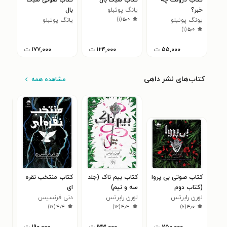
کتاب درونت چه
کتاب سبک بال
کتاب صوتی سبک
خبر؟
یانگ پوئبلو
بال
)
۱
(
۵٫۰
یونگ پوئبلو
یانگ پوئبلو
)
۱
(
۵٫۰
۵۵,۰۰۰
ت
۱۲۴,۰۰۰
ت
۱۷۷,۰۰۰
ت
کتاب‌های نشر داهی
مشاهده همه
کتاب صوتی بی‌ پروا
کتاب بیم ناک (جلد
کتاب منتخب نقره
کتا
(کتاب دوم
سه و نیم)
ای
ایلو
۳
لورن رابرتس
مجموعه ناتوان)
لورن رابرتس
دنی فرنسیس
)
۱۶
(
۴٫۴
)
۱۲
(
۴٫۳
)
۶
(
۴٫۰