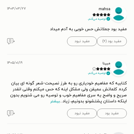
۱۴۰۳/۰۳/۲۷
mahsa
توصیه می‌کنم.
مفید بود جملاتش حس خوبی به آدم میداد
مفید بود (۶)
مفید نبود
۰
۱۴۰۵/۰۱/۱۹
مبینا
توصیه می‌کنم.
کتابیه که مفاهیم خودیاری رو به طرز نصیحت-شعر گونه ای بیان
کرده. کلماتش عمیقن ولی مشکل اینه که حس میکنم وقتی انقدر
صریح و واضح یه سری مفاهیم خوب و توصیه رو می شنویم بدون
اینکه داستان پشتشونو بدونیم، زیاد
...
بیشتر
مفید بود
مفید نبود
۰