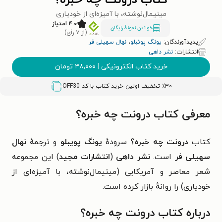
کتاب درونت چه خبره؟
مینیمال‌نوشته، با آمیزه‌ای از خودیاری
۴.۰ امتیاز
خواندن نمونۀ رایگان
(از ۷ رأی)
پدیدآورندگان:
یونگ پوئبلو
،
نهال سهیلی فر
انتشارات:
نشر داهی
خرید کتاب الکترونیکی
|
۴۸,۰۰۰
تومان
٪۳۰ تخفیف اولین خرید کتاب با کد
OFF30
معرفی کتاب درونت چه خبره؟
کتاب
درونت چه خبره؟
سرودهٔ
یونگ پویبلو
و ترجمهٔ
نهال
سهیلی فر
است.
نشر داهی
(
انتشارات
مجید
) این مجموعه
شعر معاصر و
آمریکایی‬
(
مینیمال‌نوشته، با آمیزه‌ای از
خودیاری
) را روانهٔ بازار کرده است.
درباره کتاب درونت چه خبره؟