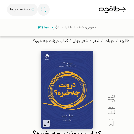
دسته‌بندی‌ها
با کد تخفیف OFF30 اولین کتاب الکترونیکی یا صوتی‌ات را با ۳۰٪
معرفی
مشخصات
نظرات (۳)
بریده‌ها (۳)
تخفیف از طاقچه دریافت کن.
طاقچه
ادبیات
شعر
شعر جهان
کتاب درونت چه خبره؟