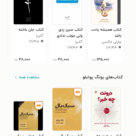
کتاب همیشه یادت
کتاب سین زدی
کتاب جان باخته
باشد
ولی جواب ندادی
آکیرا ‍
تو!
)
۱۲
(
۳٫۸
چارلی مکسی
آکیرا ‍
آکیر
۸
)
۷۹
(
۳٫۲
)
۸۲
(
۳٫۶
۱۳۵,۰۰۰
ت
۴۸,۰۰۰
ت
۴۸,۰۰۰
ت
کتاب‌های یونگ پوئبلو
مشاهده همه