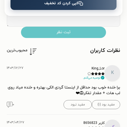
کپی کردن کد تخفیف
ثبت نظر
نظرات کاربران
محبوب‌ترین
۱۴۰۳/۱۲/۲۷
King_Lor
K
توصیه می‌کنم.
برا خنده خوب بود حداقل از اینستا گردی الکی بهتره و خنده میاد روی
لب هات + مقدار تفکر🦁❤️
مفید بود (۱)
مفید نبود
۰
۱۴۰۳/۰۴/۲۷
کاربر 8656823