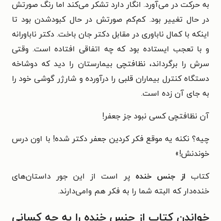
ﺑﻪ ﺣﺮﮐﺖ ﺩﺭ می‌آورد. ﺍﻧﮕﺎﺭ ﺩﺍﺭﺩ ﺗﺸﮑﺮ می‌کند ﺍﻣﺎ ﺭﻧﮓ ﺻﻮﺭﺗﺶ
ﺩﺭ ﺣﺎﻝ ﺗﻐﯿﯿﺮ ﺑﻮﺩ. کم‌کم ﺻﻮﺭﺗﺶ ﺩﺭ ﺣﺎﻝ کبودشدن ﺑﻮﺩ ﺗﺎ
ﺍﯾﻨﮑﻪ ﺑﺎ ﮐﻤﺎﻝ ﻧﺎﺑﺎﻭﺭﯼ ﺩﺭ ﻣﻘﺎﺑﻞ ﺩﮐﺘﺮ ﺟﺎﻥ ﺑﺎﺧﺖ. ﺩﮐﺘﺮ ﻧﺎﺑﺎﻭﺭﺍﻧﻪ
ﻭ ﺑﺎ ﺗﻌﺠﺐ ﺍﯾﺴﺘﺎﺩﻩ ﺑﻮﺩ ﮐﻪ ﭼﻪ ﺍﺗﻔﺎﻗﯽ ﺍﻓﺘﺎﺩﻩ ﺍﺳﺖ. ﻭﻗﺘﯽ
سرش را برگرداند، ﻧﻈﺎﻓﺘﭽﯽ ﺑﯿﻤﺎﺭﺳﺘﺎﻥ ﺭﺍ ﺩﯾﺪ ﮐﻪ ﺩﻭﺷﺎﺧﻪ
ﺩﺳﺘﮕﺎﻩ ﮐﻨﺘﺮﻝ ﺑﯿﻤﺎﺭﺍﻥ ﻗﻠﺒﯽ ﺭﺍ ﺩﺭﺁﻭﺭﺩﻩ ﻭ ﺷﺎﺭﮊﺭ ﮔﻮﺷﯽ ﺧﻮﺩ ﺭﺍ
ﺑﻪ ﺟﺎﯼ ﺁﻥ ﺯﺩﻩ اﺳﺖ.
آن نظافتچی کسی نبود جز جعفر!
چیه؟ ﻧﮑﻨﻪ ﯾﻪ ﻣﻮﻗﻊ ﻓﮑﺮ ﮐﺮﺩﯾﻦ ﺟﻌﻔﺮ دکتر شده! با اون درس
خوندنش!»
کتاب
از جنس خنده
پر است از این جور داستان‌های
خنده‌دار که البته شما را به فکر هم وامی‌دارند.
خواندن کتاب از جنس خنده را به چه کسانی