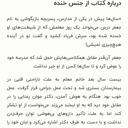
درباره کتاب از جنس خنده
«سال‌ها ﭘﯿﺶ ﺩﺭ ﯾﮑﯽ ﺍﺯ ﻣﺪﺍﺭﺱ، ﭘﺴﺮﺑﭽﻪ بازیگوشى ﺑﻪ ﻧﺎﻡ
ﺟﻌﻔر درس می‌خواند. یک روز معلمش که از شیطنت‌های او
خسته شده بود، سرش فریاد کشید و گفت: تو در آینده
هیچ‌چیزی نمیشی!
جعفر آن‌قدر مقابل همکلاسی‌هایش خجل شد که مدرسه خود
را عوض کرد و تا سال‌ها کسى از او خبر نداشت.
بیست ﺳﺎﻝ ﺑﻌﺪ خانم معلم به علت ﻧﺎﺭﺍﺣﺘﯽ ﻗﻠﺒﯽ ﺩﺭ
ﺑﯿﻤﺎﺭﺳﺘﺎﻥ ﺑﺴﺘﺮﯼ ﺷﺪ ﻭ ﺗﺤﺖ ﻋﻤﻞ ﺟﺮﺍﺣﯽ ﻗﺮﺍﺭ ﮔﺮﻓﺖ. ﻋﻤﻞ
ﺧﻮﺏ ﺑﻮﺩ. ﻫﻨﮕﺎﻡ ﺑﻪ ﻫﻮﺵ ﺁﻣﺪﻥ، ﺩﮐﺘﺮ ﺟﻮﺍﻥ ﺭﻋﻨﺎﯾﯽ ﺭﺍ ﺩﺭ
ﻣﻘﺎﺑﻞ ﺧﻮﺩ ﺩﯾﺪ ﮐﻪ ﺑﻪ او ﻟﺒﺨﻨﺪ می‌زند. می‌خواست ﺍﺯ او ﺗﺸﮑﺮ
ﮐﻨﺪ ﺍﻣﺎ به علت تأثیر ﺩﺍﺭﻭﻫﺎﯼ بی‌هوشی ﺗﻮﺍﻥ ﺣﺮﻑ‌ﺯﺩﻥ
ﻧﺪﺍﺷﺖ و ﺑﺎ ﺩﺳﺖ ﺑﻪ ﻃﺮﻑ ﺩﮐﺘﺮ ﺍﺷﺎﺭﻩ می‌کرد ﻭ ﻟﺒﺎﻥ ﺧﻮﺩ ﺭﺍ