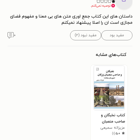
ک
توصیه نمی‌کنم.
داستان های این کتاب جمع اوری متن های بی معنا و مفهوم فضای
مجازی است ان را اصلا پیشنهاد نمیکنم
مفید بود
مفید نبود (۲)
۰
کتاب‌های مشابه
کتاب نخبگان و
صاحب منصبان
عزیزاله سمیعی
ورکان (شهرستان
)
۱
(
۵٫۰
محلات)