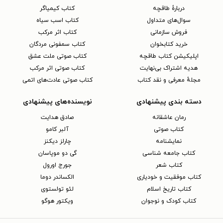
دربارهٔ طاقچه
کتاب کیمیاگر
سوال‌های متداول
کتاب اسب سیاه
فروش سازمانی
کتاب اثر مرکب
خرید کتابخوان
کتاب سمفونی مردگان
اپلیکیشن کتاب طاقچه
کتاب صوتی ملت عشق
هدیه اشتراک بی‌نهایت
کتاب صوتی اثر مرکب
مجلهٔ معرفی و نقد کتاب
کتاب صوتی عادت‌های اتمی
دسته بندی پیشنهادی
نویسنده‌های پیشنهادی
رمان عاشقانه
صادق هدایت
کتاب‌ صوتی
آلبر کامو
نمایشنامه
چارلز دیکنز
کتاب جامعه شناسی
گی دو موپاسان
کتاب شعر
جورج اورول
کتاب موفقیت و خودیاری
الکساندر دوما
کتاب تاریخ اسلام
لئو تولستوی
کتاب کودک و نوجوان
ویکتور هوگو