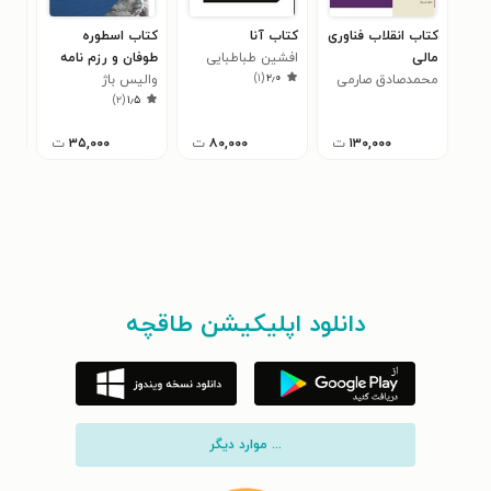
کتاب انقلاب فناوری
کتاب آنا
کتاب اسطوره
کتا
مالی
افشین طباطبایی
طوفان و رزم نامه
آت
)
۱
(
۲٫۰
محمدصادق صارمی
والیس باژ
گیلگمیش در بابل
الی
۰
)
۲
(
۱٫۵
باستان
۱۳۰,۰۰۰
ت
۸۰,۰۰۰
ت
۳۵,۰۰۰
ت
دانلود اپلیکیشن طاقچه
... موارد دیگر