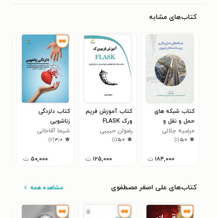
کتاب‌های مشابه
کتاب شبکه های
کتاب آموزش فریم
کتاب دلزدگی
کتا
حمل و نقل و
ورک FLASK
زناشویی
برق
مرضیه جلالی
زیرساخت های
رضوان حبیبی
شیما آقاخانی
محم
)
۲
(
۳٫۰
)
۱
(
۵٫۰
)
۱
(
۵٫۰
شهری
نس
۱۸۴,۰۰۰
ت
۱۲۵,۰۰۰
ت
۵۰,۰۰۰
ت
کتاب‌های علی اصغر مصطفوی
مشاهده همه