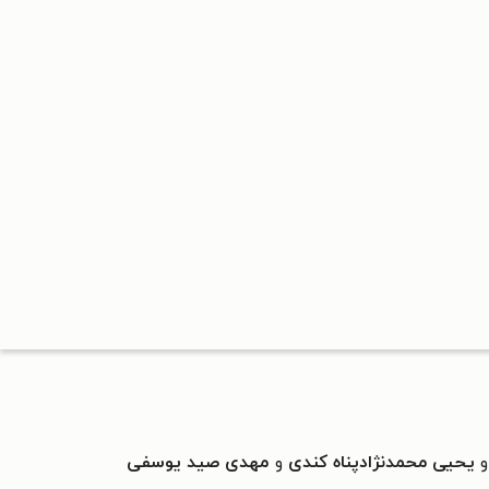
یحیی محمدنژادپناه کندی
و
مهدی صید یوسفی