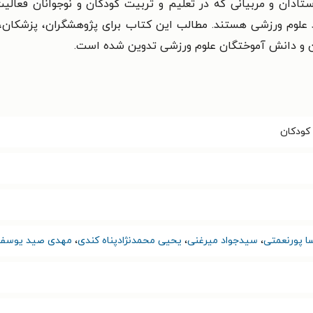
ستادان و مربیانی که در تعلیم و تربیت کودکان و نوجوانان فعالی
 علوم ورزشی هستند. مطالب اين كتاب برای پژوهشگران، پزشکان، م
ویان و دانش آموختگان علوم ورزشی تدوین شده است.
کودکان
ا پورنعمتی
،
سیدجواد میرغنی
،
یحیی محمدنژادپناه کندی
،
مهدی صید یوسف