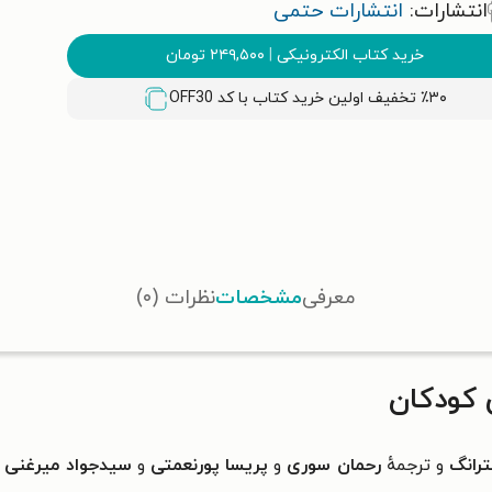
انتشارات:
انتشارات حتمی
خرید کتاب الکترونیکی
|
۲۴۹,۵۰۰
تومان
٪۳۰ تخفیف اولین خرید کتاب با کد
OFF30
معرفی
مشخصات
نظرات (۰)
 کودکان
ترانگ
و ترجمهٔ
رحمان سوری
و
پریسا پورنعمتی
و
سیدجواد میرغنی
و