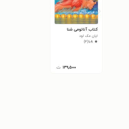
کتاب آناتومی شنا
ایان مک لود
)
۴
(
۱٫۸
۱۳۹,۵۰۰
ت