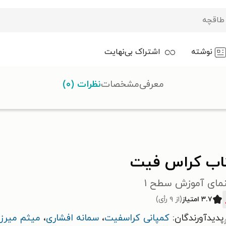
نوشته
اشتراک بی‌نهایت
معرفی
مشخصات
نظرات (۰)
اب کراس فیت
نمای آموزش سطح ۱
۳.۷ امتیاز
(از ۹ رأی)
پدیدآورندگان:
کمپانی کراسفیت
،
سمانه افشاری
،
میثم میرزا