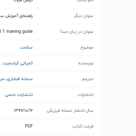
نام کتاب
کراس فیت
عنوان دیگر
راهنمای آموزش سط
عنوان در زبان مبدأ
l 1 training guide
موضوع
سلامت
نویسنده
کمپانی کراسفیت
مترجم
سمانه افشاری
،
میث
انتشارات
انتشارات حتمی
سال انتشار نسخه فیزیکی
۱۳۹۹/۱۰/۱۶
فرمت کتاب
PDF