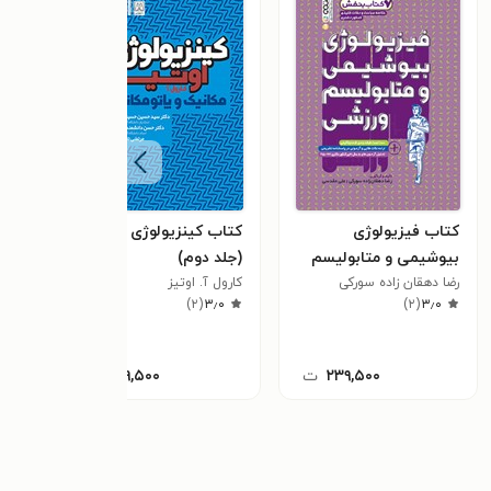
کتاب فیزیولوژی
کتاب کینزیولوژی اوتیز
کتاب
بیوشیمی و متابولیسم
(جلد دوم)
ارزش
ورزشی
رضا دهقان زاده سورکی
کارول آ. اوتیز
مهرع
و کار
)
۲
(
۳٫۰
)
۲
(
۳٫۰
pss
۲۳۹,۵۰۰
ت
۲۹۹,۵۰۰
ت