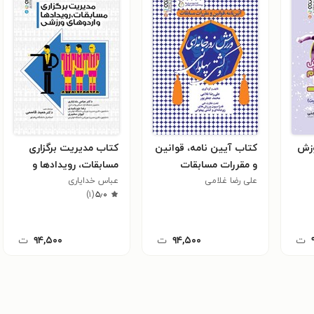
وزش
کتاب آیین نامه، قوانین
کتاب مدیریت برگزاری
و مقررات مسابقات
مسابقات، رویدادها و
علی رضا غلامی
ورزش زورخانه ای و
عباس خدایاری
اردوهای ورزشی
)
۱
(
۵٫۰
کشتی پهلوانی
ت
۹۴,۵۰۰
ت
۹۴,۵۰۰
ت