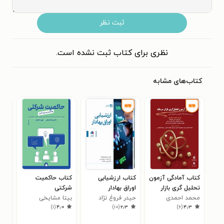
ثبت نظر
نظری برای کتاب ثبت نشده است.
کتاب‌های مشابه
کتاب آمادگی آزمون
کتاب ارزشیابی
کتاب حاکمیت
کتا
تحلیل گری بازار
اوراق بهادار
شرکتی
ریس
محمد احمدی
سرمایه (جلد دوم)
حیدر فروغ نژاد
بیتا مشایخی
سید
۰
)
۱
(
۴٫۰
)
۱۰
(
۲٫۳
)
۶
(
۴٫۳
نژاد