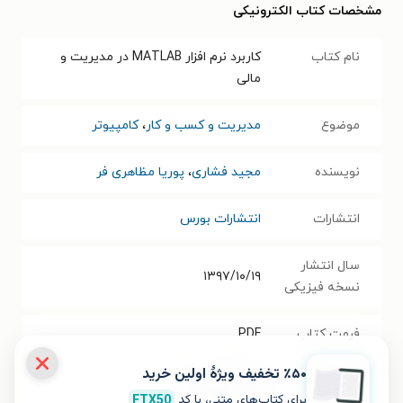
مشخصات کتاب الکترونیکی
نام کتاب
کاربرد نرم افزار MATLAB در مدیریت و
مالی
موضوع
مدیریت و کسب و کار
،
کامپیوتر
نویسنده
مجید فشاری
،
پوریا مظاهری فر
انتشارات
انتشارات بورس
سال انتشار
۱۳۹۷/۱۰/۱۹
نسخه فیزیکی
فرمت کتاب
PDF
٪۵۰ تخفیف ویژۀ اولین خرید
حجم فایل
۴۵.۶۴
مگابایت
برای کتاب‌های متنی، با کد
FTX50
کتاب