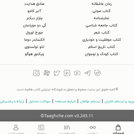
رمان عاشقانه
صادق هدایت
کتاب‌ صوتی
آلبر کامو
نمایشنامه
چارلز دیکنز
کتاب جامعه شناسی
گی دو موپاسان
کتاب شعر
جورج اورول
کتاب موفقیت و خودیاری
الکساندر دوما
کتاب تاریخ اسلام
لئو تولستوی
کتاب کودک و نوجوان
ویکتور هوگو
© کلیه حقوق این سایت محفوظ و متعلق به فروشگاه اینترنتی کتاب طاقچه است.
|
|
|
|
ورود و ثبت‌نام ناشران
ثبت‌نام مؤلفان
شرایط استفاده
سوالات متداول
ارتباط با پشتیبانی
©Taaghche.com
v
3.243.11
فروشگاه
بی‌نهایت
کتاب‌های من
نوشته
حساب کاربری