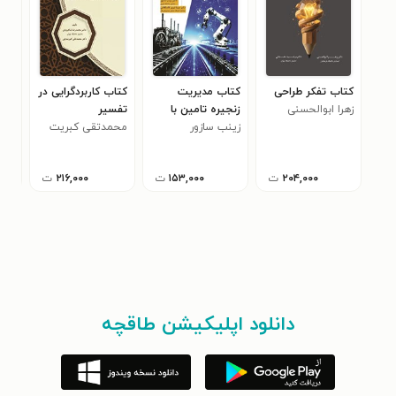
کتاب تفکر طراحی
کتاب مدیریت
کتاب کاربردگرایی در
کتا
زهرا ابوالحسنی
زنجیره تامین با
تفسیر
جنگ
زینب سازور
نگاهی بر انقلاب
محمدتقی کبریت
فدر
اوج
های صنعتی
چی
۲۰۴,۰۰۰
ت
۱۵۳,۰۰۰
ت
۲۱۶,۰۰۰
ت
دانلود اپلیکیشن طاقچه