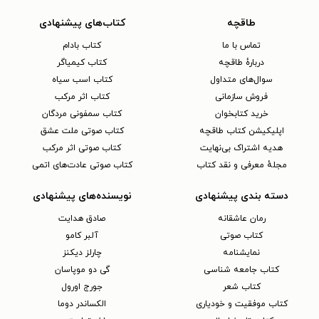
طاقچه
کتاب‌های پیشنهادی
تماس با ما
کتاب بادام
دربارهٔ طاقچه
کتاب کیمیاگر
سوال‌های متداول
کتاب اسب سیاه
فروش سازمانی
کتاب اثر مرکب
خرید کتابخوان
کتاب سمفونی مردگان
اپلیکیشن کتاب طاقچه
کتاب صوتی ملت عشق
هدیه اشتراک بی‌نهایت
کتاب صوتی اثر مرکب
مجلهٔ معرفی و نقد کتاب
کتاب صوتی عادت‌های اتمی
دسته بندی پیشنهادی
نویسنده‌های پیشنهادی
رمان عاشقانه
صادق هدایت
کتاب‌ صوتی
آلبر کامو
نمایشنامه
چارلز دیکنز
کتاب جامعه شناسی
گی دو موپاسان
کتاب شعر
جورج اورول
کتاب موفقیت و خودیاری
الکساندر دوما