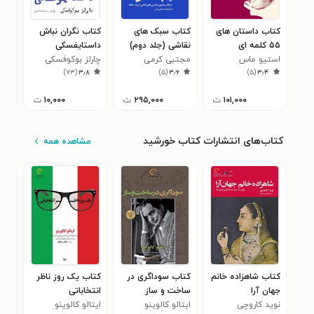
کتاب داستان های
کتاب سبک های
کتاب نگران نباش
کتا
۵۵ کلمه ای
نقاشی (جلد دوم)
داستایفسکی
مدر
(دوزبانه)
استیو ماس
مجتبی کرمی
چارلز بوکوفسکی
که..
نجی
۷
)
۷۳
(
۳٫۸
)
۵
(
۳٫۶
)
۵
(
۳٫۴
حسن
۱۰۱,۰۰۰
ت
۲۹۵,۰۰۰
ت
۱۰,۰۰۰
ت
کتاب‌های انتشارات کتاب خورشید
مشاهده همه
کتاب شاهزاده‌ خانم
کتاب سوداگری در
کتاب یک روز ناظر
کتا
جهان‌ آرا
ساخت و ساز
انتخاباتی
چیز
نوید کاروچی
ایتالو كالوينو
ایتالو كالوينو
چیز
میگ