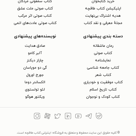
خرید کتابخوان
کتاب سمفونی مردگان
اپلیکیشن کتاب طاقچه
کتاب صوتی ملت عشق
هدیه اشتراک بی‌نهایت
کتاب صوتی اثر مرکب
مجلهٔ معرفی و نقد کتاب
کتاب صوتی عادت‌های اتمی
دسته بندی پیشنهادی
نویسنده‌های پیشنهادی
رمان عاشقانه
صادق هدایت
کتاب‌ صوتی
آلبر کامو
نمایشنامه
چارلز دیکنز
کتاب جامعه شناسی
گی دو موپاسان
کتاب شعر
جورج اورول
کتاب موفقیت و خودیاری
الکساندر دوما
کتاب تاریخ اسلام
لئو تولستوی
کتاب کودک و نوجوان
ویکتور هوگو
© کلیه حقوق این سایت محفوظ و متعلق به فروشگاه اینترنتی کتاب طاقچه است.