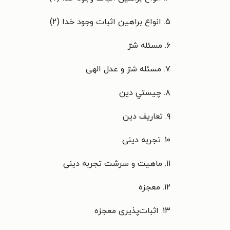
۵. انواع براهین اثبات وجود خدا (۲)
۶. مسئله شرّ
۷. مسئله شرّ و عدل الهی
۸. چيستي دين
۹. تعاریف دين
۱۰. تجربه دینی
۱۱. ماهیت و سرشت تجربه دینی
۱۲. معجزه
۱۳. اثبات‌پذیری معجزه