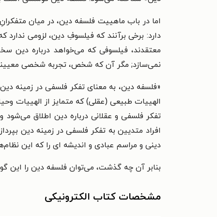
اما در باب ماهيیت فلسفه دین، در میان متفکرانِ 
دارد: برخی برآنند که فیلسوفِ دین، لزومی ندارد ک
معتقدند، فیلسوفی که می‌خواهد درباره دین سخن
نمی‌سازد; مگر آن که شخص، تجربه شخصی معيینی ا
«فلسفه دین، به معنای تفکر فلسفی در زمینه دین 
الهيیات طبیعی (عقلی) که متمایز از الهيیات وحیان
تفکر فلسفی و عقلانی درباره دین اطلاق می‌شود و
افراد متديین به تفکر فلسفی در زمینه دین بپرداز
دینی و مراسم عبادی و اندیشه ای را که این نظام‌ه
بنابر آن چه گذشت، می‌توان فلسفه دین را این گ
مشخصات کتاب الکترونیکی