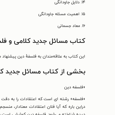
۱۴. دلایل جاودانگی
۱۵. اهمیت مسئله جاودانگی
۱۶. معاد جسمانی
کتاب مسائل جدید کلامی و فلسف
این کتاب به علاقه‌مندان به فلسفهٔ دین پیشنهاد م
بخشی از کتاب مسائل جدید کلا
«فلسفه دین
«فلسفه» رشته ای است که اعتقادات را به دقت مورد
دراین باره که آیا فلان اعتقادات معنادار، منسج
دین» شناخته می‌شود. فلسفه دین کوششی است برا