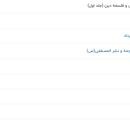
و فلسفه دین (جلد اول)
اه
ترجمه و نشر المصطفی(ص)