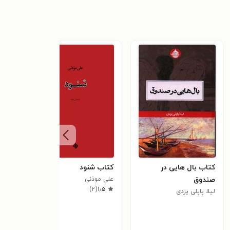
کتاب بال هایی در
کتاب شنود
کتاب
صندوق
علی موذنی
پوت
)
۲
(
۱٫۵
لیلا پاپلی یزدی
تونی