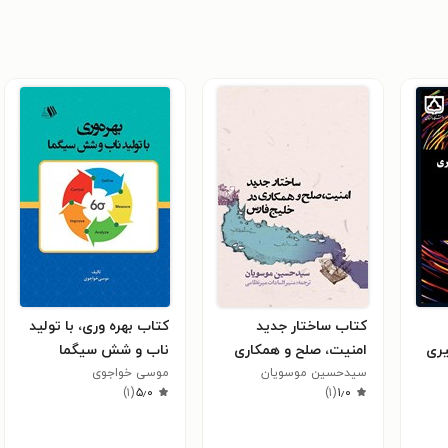
کتاب ساختار جدید
کتاب بهره وری، با تولید
یری
امنیت، صلح و همکاری
ناب و شش سیگما
 و
در خلیج فارس
سیدحسین موسویان
موسی خواجوی
)
۱
(
۵٫۰
)
۱
(
۱٫۰