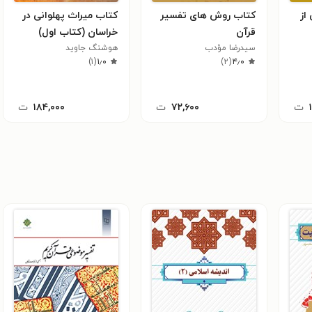
از
کتاب روش های تفسیر
کتاب میراث پهلوانی در
قرآن
خراسان (کتاب اول)
سیدرضا مؤدب
هوشنگ جاوید
)
۱
(
۱٫۰
)
۲
(
۴٫۰
ت
۷۲,۶۰۰
ت
۱۸۴,۰۰۰
ت