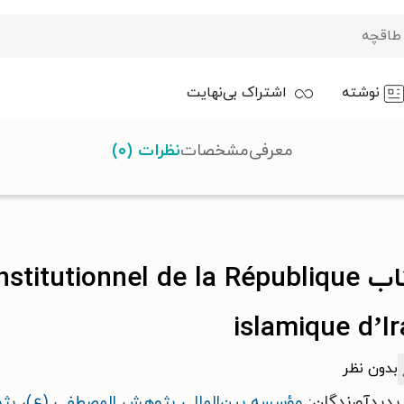
نوشته
اشتراک بی‌نهایت
معرفی
مشخصات
نظرات (۰)
کتاب titutionnel de la République
islamique d’I
بدون نظر
پدیدآورندگان:
مؤسسه بین‌المللی پژوهش المصطفی (ع)
،
پژو