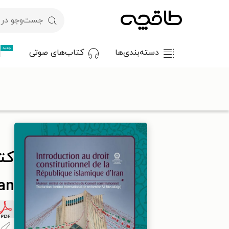
جدید
دسته‌بندی‌ها
کتاب‌های صوتی
با کد تخفیف OFF30 اولین کتاب الکترونیکی یا صوتی‌ات را با ۳۰٪ تخفیف از طاقچه دریافت کن.
طاقچه
علوم انسانی
حقوق
قانون و قانونگذاری
کتاب Introduction au droit constitutionnel de la République islamique d’Iran
ran