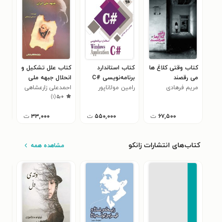
کتاب وقتی کلاغ ها
کتاب استاندارد
کتاب علل تشکیل و
کتا
می رقصند
برنامه‌نویسی C#
انحلال جبهه ملی
کتاب
مریم فرهادی
Windows
رامین مولاناپور
ایران
احمدعلی زارعشاهی
بخو
پات
۸
)
۱
(
۵٫۰
Applications
۶۷,۵۰۰
ت
۵۵۰,۰۰۰
ت
۳۳,۰۰۰
ت
کتاب‌های انتشارات زانکو
مشاهده همه