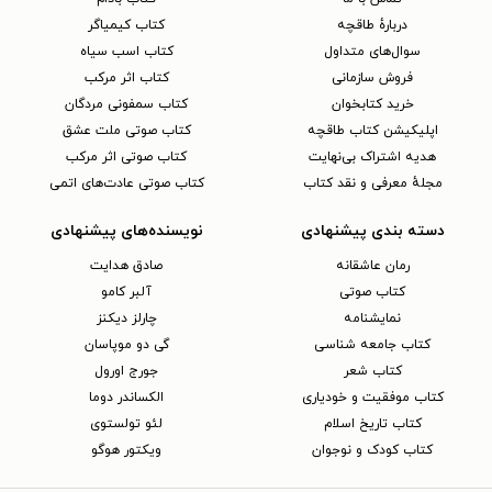
دربارهٔ طاقچه
کتاب کیمیاگر
سوال‌های متداول
کتاب اسب سیاه
فروش سازمانی
کتاب اثر مرکب
خرید کتابخوان
کتاب سمفونی مردگان
اپلیکیشن کتاب طاقچه
کتاب صوتی ملت عشق
هدیه اشتراک بی‌نهایت
کتاب صوتی اثر مرکب
مجلهٔ معرفی و نقد کتاب
کتاب صوتی عادت‌های اتمی
دسته بندی پیشنهادی
نویسنده‌های پیشنهادی
رمان عاشقانه
صادق هدایت
کتاب‌ صوتی
آلبر کامو
نمایشنامه
چارلز دیکنز
کتاب جامعه شناسی
گی دو موپاسان
کتاب شعر
جورج اورول
کتاب موفقیت و خودیاری
الکساندر دوما
کتاب تاریخ اسلام
لئو تولستوی
کتاب کودک و نوجوان
ویکتور هوگو