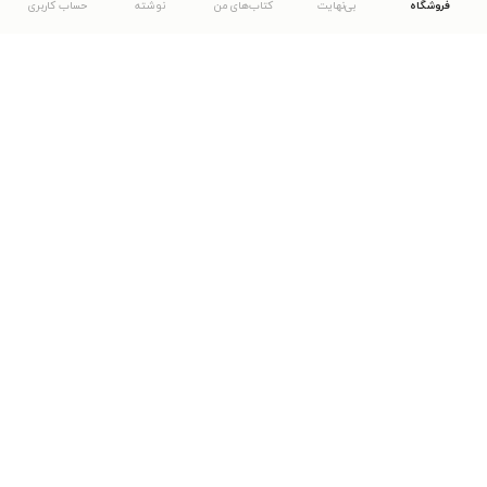
فروشگاه
بی‌نهایت
کتاب‌های من
نوشته
حساب کاربری
دانلود اپلیکیشن طاقچه
... موارد دیگر
مشاهدهٔ دیگر نسخه‌های طاقچه