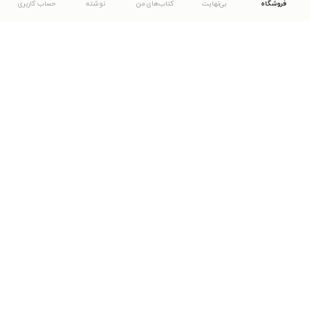
فروشگاه
بی‌نهایت
کتاب‌های من
نوشته
حساب کاربری
دانلود اپلیکیشن طاقچه
... موارد دیگر
مشاهدهٔ دیگر نسخه‌های طاقچه