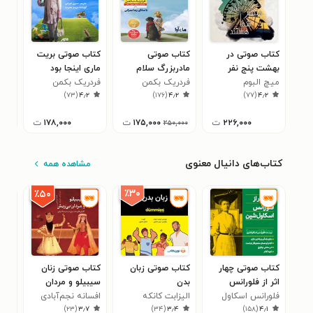
کتاب صوتی در
کتاب صوتی
کتاب صوتی بریت
کتا
بهشت پنج نفر
مادربزرگ سلام
ماری اینجا بود
از آ
میچ البوم
منتظر شما هستند
رساند و گفت
فردریک بکمن
فردریک بکمن
کمی
۸
)
۷۳
(
۴٫۲
)
۱۷۶
(
۴٫۲
)
۷۷
(
۴٫۲
متأسف است
۲۲۶,۰۰۰
ت
۱۷۵,۰۰۰
ت
۱۷۸,۰۰۰
ت
۲۵۰,۰۰۰
کتاب‌های دانیال معنوی
مشاهده همه
٪۳۰
٪۵۰
کتاب صوتی چهار
کتاب صوتی زبان
کتاب صوتی زنان
کتا
اثر از فلورانس
بدن
سیبیلو و مردان
تنه
اسکاول شین
فلورانس اسکاول
الیزابت کانکه
افسانه نجم‌آبادی
بی‌ریش؛ نگرانی‌های
کری
۶
)
۲۳
(
۳٫۷
)
۳۴
(
۳٫۴
)
۱۵۸
(
۴٫۱
شین
جنسیتی در