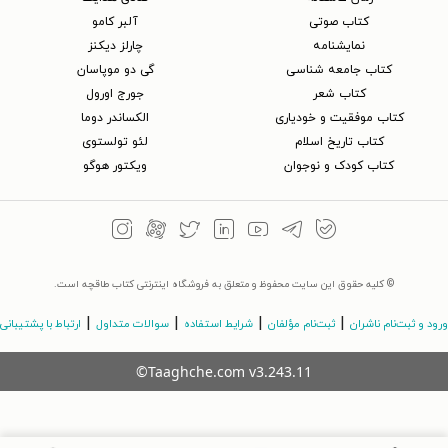
کتاب‌ صوتی
آلبر کامو
نمایشنامه
چارلز دیکنز
کتاب جامعه شناسی
گی دو موپاسان
کتاب شعر
جورج اورول
کتاب موفقیت و خودیاری
الکساندر دوما
کتاب تاریخ اسلام
لئو تولستوی
کتاب کودک و نوجوان
ویکتور هوگو
© کلیه حقوق این سایت محفوظ و متعلق به فروشگاه اینترنتی کتاب طاقچه است.
|
|
|
|
ورود و ثبت‌نام ناشران
ثبت‌نام مؤلفان
شرایط استفاده
سوالات متداول
ارتباط با پشتیبانی
©Taaghche.com
v
3.243.11