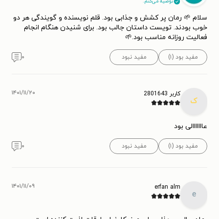
توصیه می‌کنم.
سلام 🌱 رمان پر کشش و جذابی بود. قلم نویسنده و گویندگی هر دو
خوب بودند. تویست داستان جالب بود. برای شنیدن هنگام انجام
فعالیت روزانه مناسب بود.🌱
مفید بود (۱)
مفید نبود
۰
۱۴۰۱/۱۱/۲۰
کاربر 2801643
ک
عااااااالی بود
مفید بود (۱)
مفید نبود
۰
۱۴۰۱/۱۱/۰۹
erfan alm
e