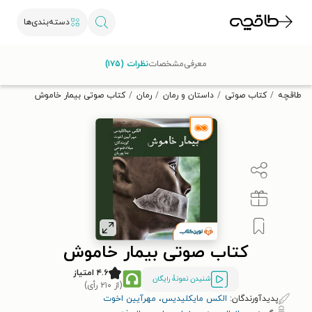
دسته‌بندی‌ها
با کد تخفیف OFF30 اولین کتاب الکترونیکی یا صوتی‌ات را با ۳۰٪
معرفی
مشخصات
نظرات (۱۷۵)
تخفیف از طاقچه دریافت کن.
طاقچه
کتاب صوتی
داستان و رمان
رمان
کتاب صوتی بیمار خاموش
کتاب صوتی بیمار خاموش
۴.۶ امتیاز
شنیدن نمونۀ رایگان
(از ۲۱۰ رأی)
پدیدآورندگان:
الکس مایکلیدیس
،
مهرآیین اخوت