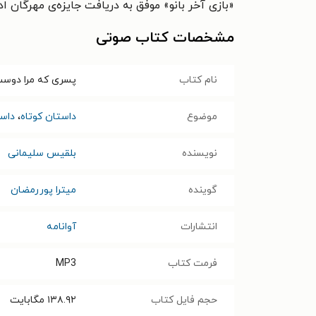
«بازی آخر بانو» موفق به دریافت جایزه‌ی مهرگان ا
مشخصات کتاب صوتی
نام کتاب
پسری که مرا دوس
موضوع
داستان کوتاه
،
داست
نویسنده
بلقیس سلیمانی
گوینده
میترا پوررمضان
انتشارات
آوانامه
فرمت کتاب
MP3
حجم فایل کتاب
۱۳۸.۹۲
مگابایت