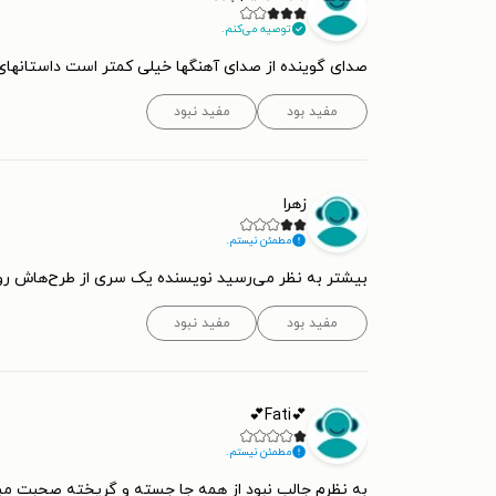
توصیه می‌کنم.
صدای گوینده از صدای آهنگها خیلی کمتر است داستانهای کو
مفید بود
مفید نبود
زهرا
مطمئن نیستم.
بیشتر به نظر می‌رسید نویسنده یک سری از طرح‌هاش رو 
مفید بود
مفید نبود
💕Fati💕
مطمئن نیستم.
به نظرم جالب نبود از همه جا جسته و گریخته صحبت 