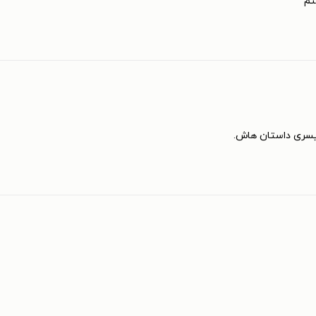
تم
 یسری داستان هاش.