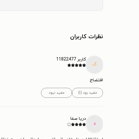
نظرات کاربران
کاربر 11822477
ک
افتضاح
مفید بود (۱)
مفید نبود
دریا صفا
د