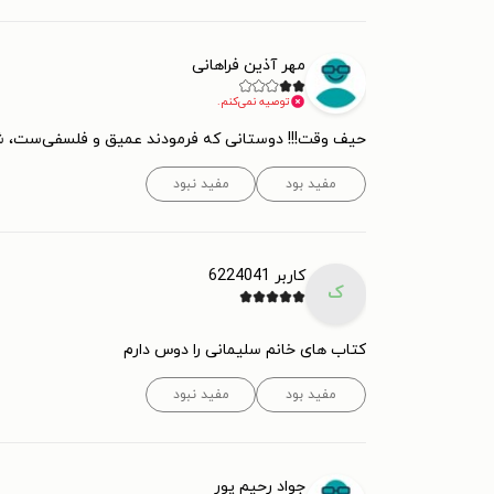
مهر آذین فراهانی
توصیه نمی‌کنم.
حیف وقت!!! دوستانی که فرمودند عمیق و فلسفی‌ست، شای
مفید بود
مفید نبود
کاربر 6224041
ک
کتاب های خانم سلیمانی را دوس دارم
مفید بود
مفید نبود
جواد رحیم پور