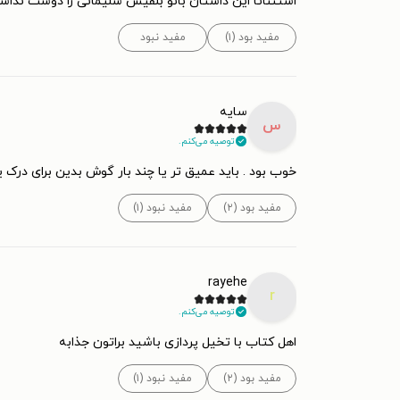
استثنائا این داستان بانو بلقیس سلیمانی را دوست نداش
مفید بود (۱)
مفید نبود
سایه
س
توصیه می‌کنم.
خوب بود . باید عمیق تر یا چند بار گوش بدین برای درک
مفید بود (۲)
مفید نبود (۱)
rayehe
r
توصیه می‌کنم.
اهل کتاب با تخیل پردازی باشید براتون جذابه
مفید بود (۲)
مفید نبود (۱)