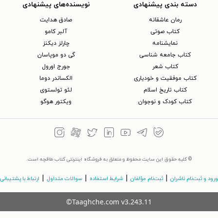
دسته بندی پیشنهادی
نویسنده‌های پیشنهادی
رمان عاشقانه
صادق هدایت
کتاب‌ صوتی
آلبر کامو
نمایشنامه
چارلز دیکنز
کتاب جامعه شناسی
گی دو موپاسان
کتاب شعر
جورج اورول
کتاب موفقیت و خودیاری
الکساندر دوما
کتاب تاریخ اسلام
لئو تولستوی
کتاب کودک و نوجوان
ویکتور هوگو
© کلیه حقوق این سایت محفوظ و متعلق به فروشگاه اینترنتی کتاب طاقچه است.
|
|
|
|
ورود و ثبت‌نام ناشران
ثبت‌نام مؤلفان
شرایط استفاده
سوالات متداول
ارتباط با پشتیبانی
©Taaghche.com
v
3.243.11