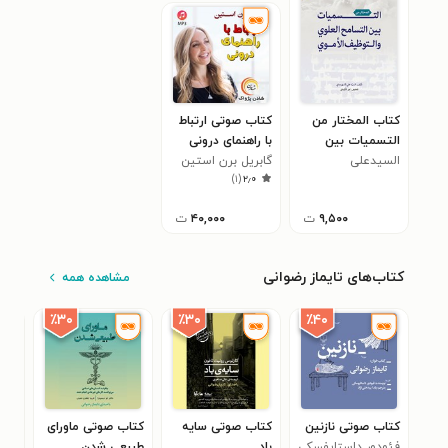
کتاب المختار من
کتاب صوتی ارتباط
التسمیات بین
با راهنمای درونی
السیدعلی
التسامح العلوی و
گابریل برن استین
)
۱
(
۲٫۰
الشهرستانی
التوظیف الاموی
۹,۵۰۰
ت
۴۰,۰۰۰
ت
کتاب‌های تایماز رضوانی
مشاهده همه
٪۳۰
٪۳۰
٪۴۰
کتاب صوتی نازنین
کتاب صوتی سایه
کتاب صوتی ماورای
کتا
فئودور داستایفسکی
باد
طبیعی شدن
ورون