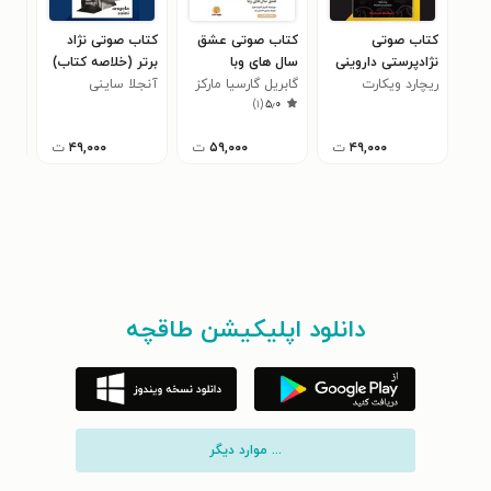
کتاب صوتی
کتاب صوتی عشق
کتاب صوتی نژاد
کتا
نژادپرستی داروینی
سال های وبا
برتر (خلاصه کتاب)
و س
ریچارد ویکارت
(خلاصه کتاب)
(خلاصه کتاب)
گابریل گارسیا مارکز
آنجلا ساینی
کارل
(خل
)
۱
(
۵٫۰
۴۹,۰۰۰
ت
۵۹,۰۰۰
ت
۴۹,۰۰۰
ت
دانلود اپلیکیشن طاقچه
... موارد دیگر