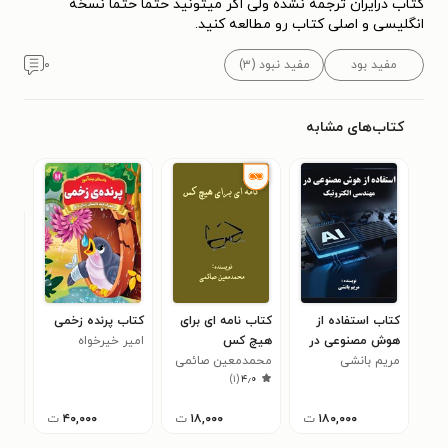
کتاب درایران ترجمه نشده ولی اگر میتونید حتما حتما نسخه
انگلیسی و اصلی کتاب رو مطالعه کنید.
مفید بود
مفید نبود (۳)
۰
کتاب‌های مشابه
کتاب استفاده از
کتاب نامه ای برای
کتاب پرنده زخمی
کتا
هوش مصنوعی در
هیچ کس
امیر خیرخواه
کار 
مریم بانشی
مهندسی الکترونیک
محمدمعین صائمی
دهم
جوز
۸
)
۱
(
۴٫۰
۱۸۰,۰۰۰
ت
۱۸,۰۰۰
ت
۴۰,۰۰۰
ت