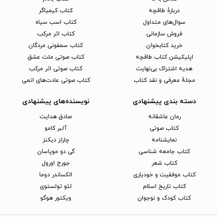
دربارهٔ طاقچه
کتاب کیمیاگر
سوال‌های متداول
کتاب اسب سیاه
فروش سازمانی
کتاب اثر مرکب
خرید کتابخوان
کتاب سمفونی مردگان
اپلیکیشن کتاب طاقچه
کتاب صوتی ملت عشق
هدیه اشتراک بی‌نهایت
کتاب صوتی اثر مرکب
مجلهٔ معرفی و نقد کتاب
کتاب صوتی عادت‌های اتمی
دسته بندی پیشنهادی
نویسنده‌های پیشنهادی
رمان عاشقانه
صادق هدایت
کتاب‌ صوتی
آلبر کامو
نمایشنامه
چارلز دیکنز
کتاب جامعه شناسی
گی دو موپاسان
کتاب شعر
جورج اورول
کتاب موفقیت و خودیاری
الکساندر دوما
کتاب تاریخ اسلام
لئو تولستوی
کتاب کودک و نوجوان
ویکتور هوگو