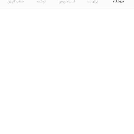
فروشگاه
بی‌نهایت
کتاب‌های من
نوشته
حساب کاربری
دانلود اپلیکیشن طاقچه
... موارد دیگر
مشاهدهٔ دیگر نسخه‌های طاقچه