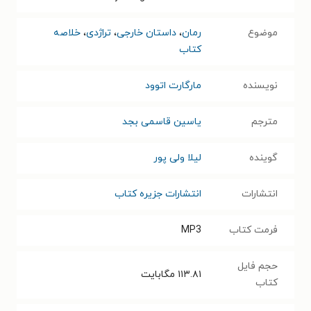
موضوع
رمان
،
داستان خارجی
،
تراژدی
،
خلاصه
کتاب
نویسنده
مارگارت اتوود
مترجم
یاسین قاسمی بجد
گوینده
لیلا ولی پور
انتشارات
انتشارات جزیره کتاب
فرمت کتاب
MP3
حجم فایل
۱۱۳.۸۱
مگابایت
کتاب