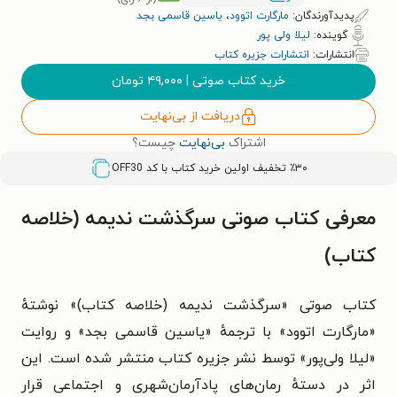
پدیدآورندگان:
مارگارت اتوود
،
یاسین قاسمی بجد
گوینده:
لیلا ولی پور
انتشارات:
انتشارات جزیره کتاب
خرید کتاب صوتی
|
۴۹,۰۰۰
تومان
دریافت از بی‌نهایت
اشتراک
بی‌نهایت
چیست؟
٪۳۰ تخفیف اولین خرید کتاب با کد
OFF30
معرفی کتاب صوتی سرگذشت ندیمه (خلاصه
کتاب)
کتاب صوتی «سرگذشت ندیمه (خلاصه کتاب)» نوشتهٔ
«مارگارت اتوود» با ترجمهٔ «یاسین قاسمی بجد» و روایت
«لیلا ولی‌پور» توسط نشر جزیره کتاب منتشر شده است. این
اثر در دستهٔ رمان‌های پادآرمان‌شهری و اجتماعی قرار