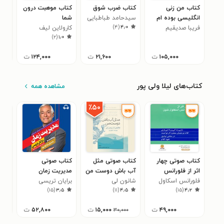
کتاب من زنی
کتاب ضرب شوق
کتاب موهبت درون
کتا
انگلیسی بوده ام
سیدحامد طباطبایی
شما
ایرا
)
۴
(
۴٫۰
فریبا صدیقیم
کارولاین لیف
حمی
۷
)
۲
(
۱٫۰
۱۰۵,۰۰۰
ت
۲۱,۶۰۰
ت
۱۲۴,۰۰۰
ت
کتاب‌های لیلا ولی پور
مشاهده همه
٪۵۰
کتاب صوتی چهار
کتاب صوتی مثل
کتاب صوتی
کتا
اثر از فلورانس
آب باش دوست من
مدیریت زمان
مرز
اسکاول شین
فلورانس اسکاول
شانون لی
برایان تریسی
کتا
هنر
۶
)
۱۵
(
۳٫۵
)
۱۱
(
۴٫۵
)
۱۵
(
۴٫۲
شین
(خلاصه کتاب)
۴۹,۰۰۰
ت
۱۵,۰۰۰
ت
۵۲,۸۰۰
ت
۳۰,۰۰۰