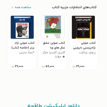
کتاب‌های انتشارات جزیره کتاب
مشاهده همه
کتاب صوتی
کتاب صوتی عشق
کتاب صوتی نژاد
کتا
نژادپرستی داروینی
سال های وبا
برتر (خلاصه کتاب)
و س
ریچارد ویکارت
(خلاصه کتاب)
(خلاصه کتاب)
گابریل گارسیا مارکز
آنجلا ساینی
کارل
(خل
)
۱
(
۵٫۰
۴۹,۰۰۰
ت
۵۹,۰۰۰
ت
۴۹,۰۰۰
ت
دانلود اپلیکیشن طاقچه