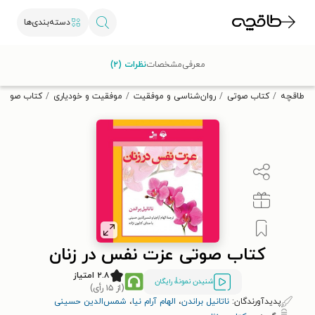
دسته‌بندی‌ها
با کد تخفیف OFF30 اولین کتاب الکترونیکی یا صوتی‌ات را با ۳۰٪
معرفی
مشخصات
نظرات (۲)
تخفیف از طاقچه دریافت کن.
طاقچه
کتاب صوتی
روان‌شناسی و موفقیت
موفقیت و خودیاری
کتاب صوتی 
کتاب صوتی عزت نفس در زنان
۲.۸ امتیاز
شنیدن نمونۀ رایگان
(از ۱۵ رأی)
پدیدآورندگان:
ناتانیل براندن
،
الهام آرام نیا
،
شمس‌الدین حسینی