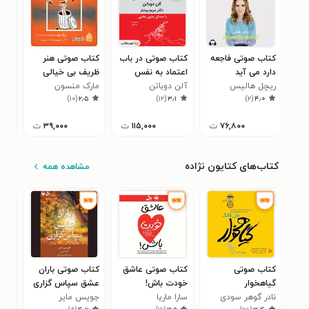
کتاب صوتی فاجعه
کتاب صوتی در باب
کتاب صوتی هنر
کتا
دارد می‌ آید
اعتماد به نفس
ظریف بی خیالی
نقا
ریچل هالیس
آلن دوباتن
مارک منسون
حیو
راب
۶
)
۱۰
(
۲٫۵
)
۱۲
(
۳٫۱
)
۲
(
۴٫۰
۷۶,۸۰۰
ت
۱۱۵,۰۰۰
ت
۳۹,۰۰۰
ت
کتاب‌های کتایون نژاده
مشاهده همه
کتاب صوتی
کتاب صوتی عاشق
کتاب صوتی باران
کتا
گیاهخوار
خودت باش!
عشق سپاس گزاری
اخل
نادر گوهر سودی
سارا ماریا
جویس مایر
کتای