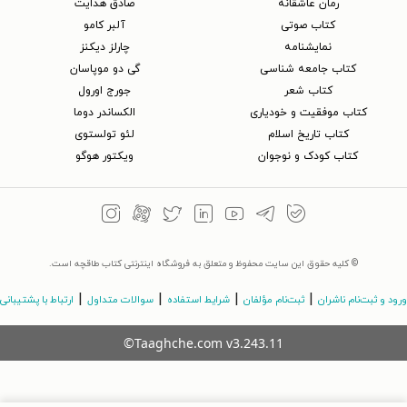
رمان عاشقانه
صادق هدایت
کتاب‌ صوتی
آلبر کامو
نمایشنامه
چارلز دیکنز
کتاب جامعه شناسی
گی دو موپاسان
کتاب شعر
جورج اورول
کتاب موفقیت و خودیاری
الکساندر دوما
کتاب تاریخ اسلام
لئو تولستوی
کتاب کودک و نوجوان
ویکتور هوگو
© کلیه حقوق این سایت محفوظ و متعلق به فروشگاه اینترنتی کتاب طاقچه است.
|
|
|
|
ورود و ثبت‌نام ناشران
ثبت‌نام مؤلفان
شرایط استفاده
سوالات متداول
ارتباط با پشتیبانی
©Taaghche.com
v
3.243.11