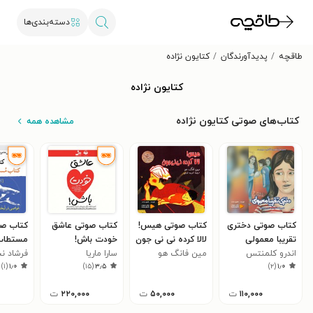
دسته‌بندی‌ها
طاقچه
پدیدآورندگان
کتایون نژاده
کتایون نژاده
کتاب‌های صوتی کتایون نژاده
مشاهده همه
کتاب صوتی دختری
کتاب صوتی هیس!
کتاب صوتی عاشق
کتاب صو
تقریبا معمولی
لالا کرده نی نی جون
خودت باش!
مستطاب 
اندرو کلمنتس
مین فانگ هو
سارا ماریا
فرشاد نج
)
۱
(
۱٫۰
)
۱۵
(
۳٫۵
)
۲
(
۱٫۰
۱۱۰,۰۰۰
ت
۵۰,۰۰۰
ت
۲۲۰,۰۰۰
ت