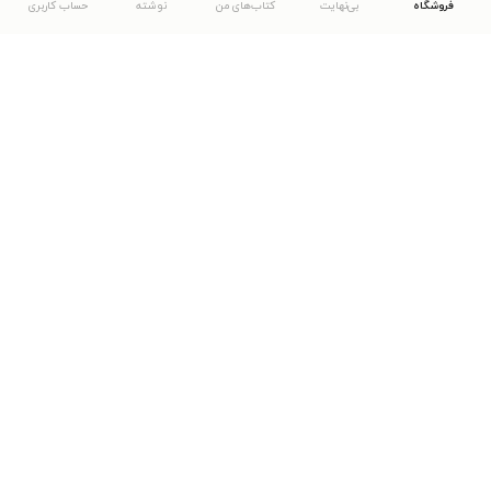
فروشگاه
بی‌نهایت
کتاب‌های من
نوشته
حساب کاربری
دانلود اپلیکیشن طاقچه
... موارد دیگر
مشاهدهٔ دیگر نسخه‌های طاقچه