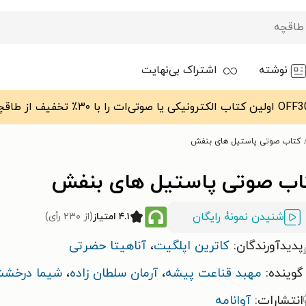
نوشته
اشتراک بی‌نهایت
کتاب صوتی پاستیل های بنفش
اب صوتی پاستیل های بنفش
شنیدن نمونۀ رایگان
۴.۱ امتیاز
(از ۲۳۰ رأی)
پدیدآورندگان:
کاترین اپلگیت
،
آناهیتا حضرتی
گوینده:
مهبد قناعت پیشه
،
آرمان سلطان زاده
،
شیما درخش
انتشارات:
آوانامه