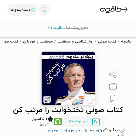
دسته‌بندی‌ها
با کد تخفیف OFF30 اولین کتاب الکترونیکی یا صوتی‌ات را با ۳۰٪
معرفی
مشخصات
نظرات (۱)
تخفیف از طاقچه دریافت کن.
طاقچه
کتاب صوتی
روان‌شناسی و موفقیت
موفقیت و خودیاری
کتاب صوتی 
کتاب صوتی تختخوابت را مرتب کن
۵.۰ امتیاز
شنیدن نمونۀ رایگان
(از ۴ رأی)
پدیدآورندگان:
ویلیام اچ. مک‌ریون
،
زهره مرصوص