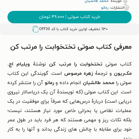
گوینده:
محمد طالشیان
انتشارات:
رمانو
خرید کتاب صوتی
|
۳۶,۰۰۰
تومان
٪۳۰ تخفیف اولین خرید کتاب با کد
OFF30
معرفی کتاب صوتی تختخوابت را مرتب کن
کتاب صوتی
تختخوابت را مرتب کن
نوشتۀ
ویلیام اچ.
مک‌ریون
و ترجمۀ
زهره مرصوص
است. گویندگی این کتاب
صوتی را
محمد طالشیان
انجام داده و
رمانو
آن را منتشر کرده
است. این کتاب صوتی (که نویسندۀ آن یک دریاسالار نیروی
دریایی است) دربارۀ درس‌هایی که
صرفاً برای موفقیت در یک
عملیات نظامی یا بحرانی خاص مورد نیاز هستند، نیست؛
بلکه نکات ریز و مهمی هستند که هر فرد باید در طول عمر
خود برای مقابله با چالش های زندگی بداند و آنها را به کار
بندد.