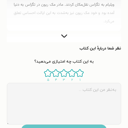
ویلیام به تگزاس نقل‌مکان کردند. مادر مک ریون در تگزاس به دنیا
آمده بود و خود مک ریون نیز به‌شدت به این ایالت احساس تعلق
می‌کرد.
مک ریون جوان در سیزده‌سالگی غواصی را آغاز کرد. او که یک
ورزشکار مشتاق بود، علاوه بر غواصی، فوتبال نیز بازی می‌کرد.
نظر شما دربارهٔ این کتاب
باتوجه‌به سابقة نظامی پدرش و همچنین دوستان خانوادگی، کار
به این کتاب چه امتیازی می‌دهید؟
در ارتش چیزی بود که مک ریون همیشه مدنظر داشت. پس از
فارغ‌التحصیلی از دبیرستان در تگزاس، او با بورسیة تحصیلی وارد
دانشگاه تگزاس در آستین شد و به نیروی دریایی ROTC پیوست.
۵
۴
۳
۲
۱
پس از کاوش در دوره‌های پیش‌پزشکی و حسابداری، او یک شغل
مناسب به‌عنوان روزنامه‌نگار پیدا کرد. مک ریون از نوشتن لذت
می‌برد و آموزش ارتباطات را در حرفة نظامی خود بسیار مفید
می‌دانست.