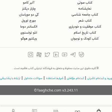
کتاب‌ صوتی
آلبر کامو
نمایشنامه
چارلز دیکنز
کتاب جامعه شناسی
گی دو موپاسان
کتاب شعر
جورج اورول
کتاب موفقیت و خودیاری
الکساندر دوما
کتاب تاریخ اسلام
لئو تولستوی
کتاب کودک و نوجوان
ویکتور هوگو
© کلیه حقوق این سایت محفوظ و متعلق به فروشگاه اینترنتی کتاب طاقچه است.
|
|
|
|
ورود و ثبت‌نام ناشران
ثبت‌نام مؤلفان
شرایط استفاده
سوالات متداول
ارتباط با پشتیبانی
©Taaghche.com
v
3.243.11