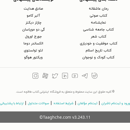
رمان عاشقانه
صادق هدایت
کتاب‌ صوتی
آلبر کامو
نمایشنامه
چارلز دیکنز
کتاب جامعه شناسی
گی دو موپاسان
کتاب شعر
جورج اورول
کتاب موفقیت و خودیاری
الکساندر دوما
کتاب تاریخ اسلام
لئو تولستوی
کتاب کودک و نوجوان
ویکتور هوگو
© کلیه حقوق این سایت محفوظ و متعلق به فروشگاه اینترنتی کتاب طاقچه است.
|
|
|
|
ورود و ثبت‌نام ناشران
ثبت‌نام مؤلفان
شرایط استفاده
سوالات متداول
ارتباط با پشتیبانی
©Taaghche.com
v
3.243.11