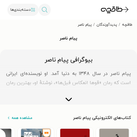
دسته‌بندی‌ها
طاقچه
پدیدآورندگان
پیام ناصر
پیام ناصر
بیوگرافی پیام ناصر
پیام ناصر در سال ۱۳۴۸ به دنیا آمد. او نویسنده‌ای ایرانی
است که رمان «قوها انعکاس فیل‌ها»، نوشتهٔ او، بهترین رمان
منتشرشده در سال ۱۳۹۷ از نظر هیئت داوران بخش رمان
سومین دورۀ جایزۀ احمد محمود بوده است. واین کتاب
سومین اثر اوست. آثار دیگر پیام ناصر عبارت هستند از
کتاب‌های الکترونیکی پیام ناصر
مشاهده همه
مجموعه داستان «بهت‌زدگی» (۱۳۹۱) و رمان «سارق چیزهای
بی‌ارزش» (۱۳۹۳).