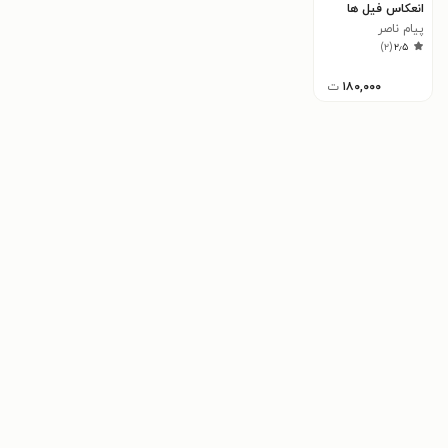
انعکاس فیل‌ ها
پیام ناصر
)
۲
(
۲٫۵
۱۸۰,۰۰۰
ت