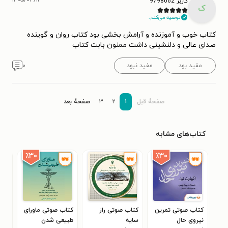
کاربر 9798062
ک
توصیه می‌کنم.
کتاب خوب و آموزنده و آرامش بخشی بود کتاب روان و گوینده
صدای عالی و دلنشینی داشت ممنون بابت کتاب
مفید بود
مفید نبود
۰
۱
صفحۀ قبل
۲
۳
صفحۀ بعد
کتاب‌های مشابه
٪۳۰
٪۳۰
کتاب صوتی تمرین
کتاب صوتی راز
کتاب صوتی ماورای
کتا
نیروی حال
سایه
طبیعی شدن
پنج