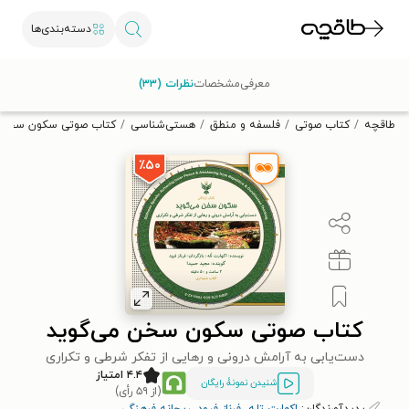
دسته‌بندی‌ها
با کد تخفیف OFF30 اولین کتاب الکترونیکی یا صوتی‌ات را با ۳۰٪
معرفی
مشخصات
نظرات (۳۳)
تخفیف از طاقچه دریافت کن.
طاقچه
کتاب صوتی
فلسفه و منطق
هستی‌شناسی
کتاب صوتی سکون سخن م
٪۵۰
کتاب صوتی سکون سخن می‌گوید
دست‌یابی به آرامش درونی و رهایی از تفکر شرطی و تکراری
۴.۴ امتیاز
شنیدن نمونۀ رایگان
(از ۵۹ رأی)