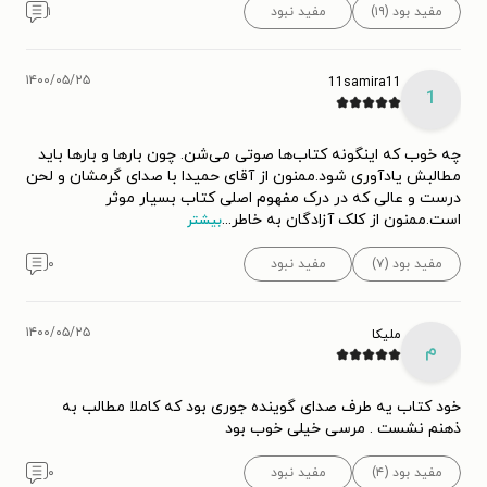
مفید بود (۱۹)
مفید نبود
۱
۱۴۰۰/۰۵/۲۵
11samira11
1
چه خوب که اینگونه کتاب‌ها صوتی می‌شن. چون بارها و بارها باید
مطالبش یادآوری شود.ممنون از آقای حمیدا با صدای گرمشان و لحن
درست و عالی که در درک مفهوم اصلی کتاب بسیار موثر
است.ممنون از کلک آزادگان به خاطر
...
بیشتر
مفید بود (۷)
مفید نبود
۰
۱۴۰۰/۰۵/۲۵
ملیکا
م
خود کتاب یه طرف صدای گوینده جوری بود که کاملا مطالب به
ذهنم نشست . مرسی خیلی خوب بود
مفید بود (۴)
مفید نبود
۰