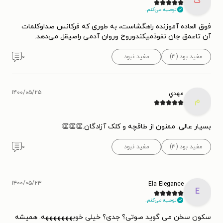
ک
توصیه می‌کنم.
فوق العاده آموزنده راهگشاست، به طوری که فرکانس صداوکلمات
آن تاعمق جان نفوذمیکندوروح وروان آدمی راصیقل می‌دهد.
مفید بود (۳)
مفید نبود
۰
۱۴۰۰/۰۵/۲۵
مهدي
م
بسیار عالی. ممنون از طاقچه و کلک آزادگان.👏👏👏
مفید بود (۳)
مفید نبود
۰
۱۴۰۰/۰۵/۲۳
Ela Elegance
E
توصیه می‌کنم.
سکون سخن می گوید صوتی؟ جدی؟ خیلی خوبهههههههه‌. همیشه