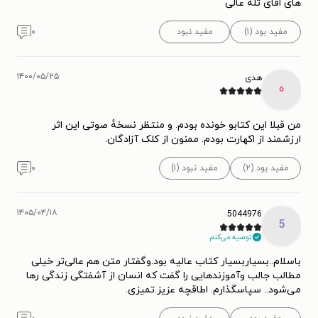
های اقای تله عالی
مفید بود (۱)
مفید نبود
۰
۱۴۰۰/۰۵/۲۵
هدی
ه
من قبلا این کتابو خونده بودم. و منتظر نسخهٔ صوتی این اثر
ارزشمند از اکهارت بودم. ممنون از کلک آزادگان.
مفید بود (۲)
مفید نبود (۱)
۰
۱۴۰۵/۰۴/۱۸
5044976
5
توصیه می‌کنم.
باسلام..بسیاربسیار کتاب عالیه بود.وگفتار متن هم عالی‌تر خیلی
مطالب جالب وآموزندهایی را گفت که انسان از آشفتگی زندگی رها
می‌شود.. سپاسگذارم. اطاقچه عزیز.تمیزی.