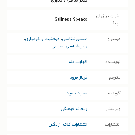
تفکر شرطی و تکراری
عنوان در زبان
Stillness Speaks
مبدأ
موضوع
هستی‌شناسی
،
موفقیت و خودیاری
،
روان‌شناسی عمومی
نویسنده
اکهارت تله
مترجم
فرناز فرود
گوینده
مجید حمیدا
ویراستار
ریحانه فرهنگی
انتشارات
انتشارات کلک آزادگان