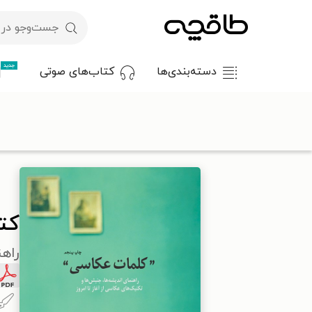
جدید
دسته‌بندی‌ها
کتاب‌های صوتی
با کد تخفیف OFF30 اولین کتاب الکترونیکی یا صوتی‌ات را با ۳۰٪ تخفیف از طاقچه دریافت کن.
طاقچه
هنر
هنرهای تجسمی
پژوهش و تاریخ هنر
کتاب کلما
کت
راهن