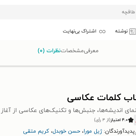
نوشته
اشتراک بی‌نهایت
معرفی
مشخصات
نظرات (۰)
ت عکاسی
اب کلمات عکاسی
مای اندیشه‌ها، جنبش‌ها و تکنیک‌های عکاسی از آغاز ت
۴.۰ امتیاز
(از ۴ رأی)
پدیدآورندگان:
ژیل مورا
،
حسن خوبدل
،
کریم متقی